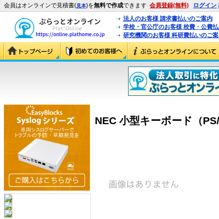
会員はオンラインで見積書(
)を
無料で作成
できます
会員登録(無料)
ログイン
見本
法人のお客様 請求書払いのご案内
学校・官公庁のお客様 校費・公費
研究機関のお客様 科研費払いのご案
NEC 小型キーボード（PS/2）