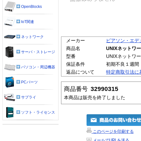
OpenBlocks
IoT関連
ネットワーク
メーカー
ピアソン・エデ
商品名
UNIXネットワー
サーバ・ストレージ
型番
UNIXネットワー
保証条件
初期不良１週間
パソコン・周辺機器
返品について
特定商取引法に
PCパーツ
商品番号
32990315
本商品は販売を終了しました
サプライ
ソフト・ライセンス
このページを印刷する
メールでURLを送る