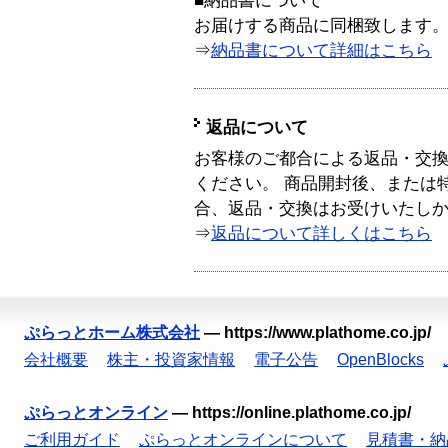
■納品書について
お届けする商品に同梱致します
⇒
納品書について詳細はこちら
返品について
お客様のご都合による返品・交
ください。 商品開封後、または
合、返品・交換はお受けいたし
⇒
返品について詳しくはこちら
ぷらっとホーム株式会社
—
https://www.plathome.co.jp/
会社概要
株主・投資家情報
電子公告
OpenBlocks
ぷらっとオンライン
—
https://online.plathome.co.jp/
ご利用ガイド
ぷらっとオンラインについて
見積書・納