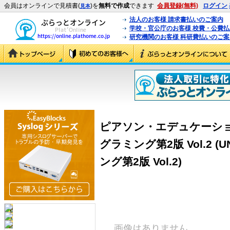
会員はオンラインで見積書(
)を
無料で作成
できます
会員登録(無料)
ログイン
見本
法人のお客様 請求書払いのご案内
学校・官公庁のお客様 校費・公費
研究機関のお客様 科研費払いのご案
ピアソン・エデュケーショ
グラミング第2版 Vol.2 
ング第2版 Vol.2)