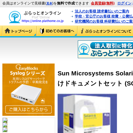
会員はオンラインで見積書(
)を
無料で作成
できます
会員登録(無料)
ログイン
見本
法人のお客様 請求書払いのご案内
学校・官公庁のお客様 校費・公費
研究機関のお客様 科研費払いのご案
Sun Microsystems 
けドキュメントセット (SOL9