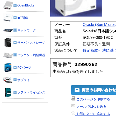
OpenBlocks
IoT関連
メーカー
Oracle (Sun Micro
ネットワーク
商品名
Solaris8日本
型番
SOL99-080-T9DC
サーバ・ストレージ
保証条件
初期不良１週間
返品について
特定商取引法に基
パソコン・周辺機器
商品番号
32990262
PCパーツ
本商品は販売を終了しました
サプライ
ソフト・ライセンス
このページを印刷する
メールでURLを送る
お気に入りに追加する