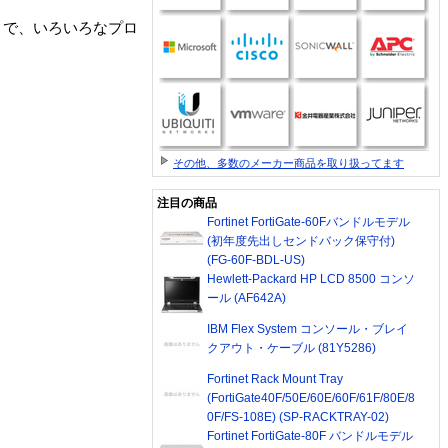
作まで、いろいろなプロ
その他、多数のメーカー商品を取り扱ってます
注目の商品
Fortinet FortiGate-60Fバンドルモデル
(初年度先出しセンドバック保守付)
(FG-60F-BDL-US)
Hewlett-Packard HP LCD 8500 コンソ
ール (AF642A)
IBM Flex System コンソール・ブレイ
クアウト・ケーブル (81Y5286)
Fortinet Rack Mount Tray
(FortiGate40F/50E/60E/60F/61F/80E/8
0F/FS-108E) (SP-RACKTRAY-02)
Fortinet FortiGate-80F バンドルモデル