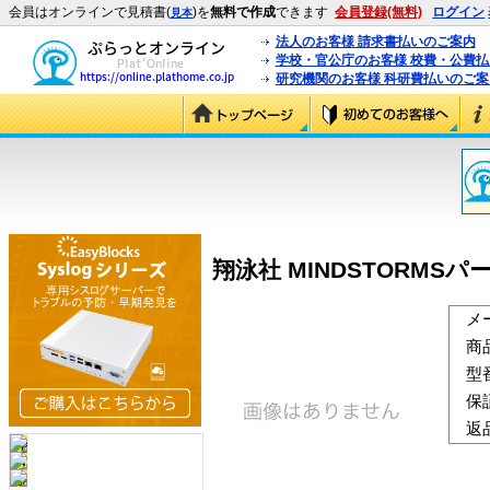
会員はオンラインで見積書(
)を
無料で作成
できます
会員登録(無料)
ログイン
見本
法人のお客様 請求書払いのご案内
学校・官公庁のお客様 校費・公費
研究機関のお客様 科研費払いのご案
翔泳社 MINDSTORMSパ
メ
商
型
保
返