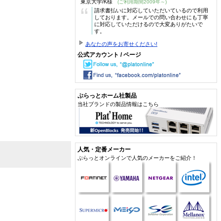
東京大学/K様
(ご利用期間2009年～)
“
請求書払いに対応していただいているので利用
しております。メールでの問い合わせにも丁寧
に対応していただけるので大変ありがたいで
す。
あなたの声をお寄せください!
公式アカウント / ページ
ぷらっとホーム社製品
当社ブランドの製品情報はこちら
人気・定番メーカー
ぷらっとオンラインで人気のメーカーをご紹介！