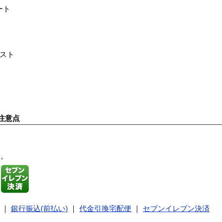
ート
リスト
注意点
す。
｜
銀行振込(前払い)
｜
代金引換宅配便
｜
セブンイレブン決済