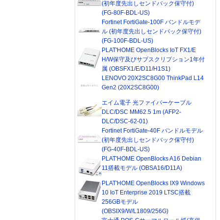
(初年度先出しセンドバック保守付)
(FG-80F-BDL-US)
Fortinet FortiGate-100F バンドルモデ
ル (初年度先出しセンドバック保守付)
(FG-100F-BDL-US)
PLAT'HOME OpenBlocks IoT FX1/E
H/W保守及びサブスクリプション1年付
属 (OBSFX1/E/D11/H1S1)
LENOVO 20X2SC8G00 ThinkPad L14
Gen2 (20X2SC8G00)
エイム電子 光ファイバーケーブル
DLC/DSC MM62.5 1m (AFP2-
DLC/DSC-62-01)
Fortinet FortiGate-40F バンドルモデル
(初年度先出しセンドバック保守付)
(FG-40F-BDL-US)
PLAT'HOME OpenBlocks A16 Debian
11搭載モデル (OBSA16/D11A)
PLAT'HOME OpenBlocks IX9 Windows
10 IoT Enterprise 2019 LTSC搭載
256GBモデル
(OBSIX9/W/L1809/256G)