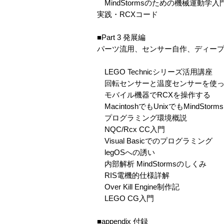
MindStormsのための機械運動学入
実践・RCXコード
■Part 3 発展編
パーツ流用、センサー自作、ディープな
LEGO Technicシリーズ活用講座
回転センサーと温度センサーを使っ
モバイル機器でRCXを操作する
MacintoshでもUnixでもMindSto
プログラミング環境概説
NQC/Rcx CC入門
Visual Basicでのプログラミング
legOSへの誘い
内部解析 MindStormsのしくみ
RIS電機的仕様詳解
Over Kill Engine制作記
LEGO CG入門
■appendix 付録