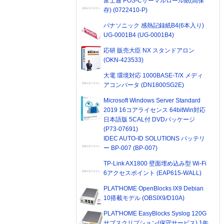
富士通 POS-Cサーマルロール紙(高保
存) (0722410-P)
パナソニック 感熱記録紙B4(6本入り)
UG-0001B4 (UG-0001B4)
応研 販売大臣 NX スタンドアロン
(OKN-423533)
大電 環境対応 1000BASE-T/X メディ
アコンバータ (DN1800SG2E)
Microsoft Windows Server Standard
2019 16コアライセンス 64bitWin対応
日本語版 5CAL付 DVDパッケージ
(P73-07691)
IDEC AUTO-ID SOLUTIONS バッテリ
ー BP-007 (BP-007)
TP-Link AX1800 壁面埋め込み型 Wi-Fi
6アクセスポイント (EAP615-WALL)
PLAT'HOME OpenBlocks IX9 Debian
10搭載モデル (OBSIX9/D10A)
PLAT'HOME EasyBlocks Syslog 120G
サブスクリプション(保守サービス) 1年