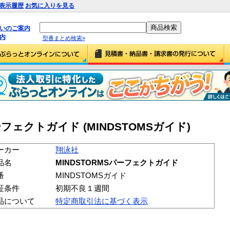
表示履歴
お気に入りを見る
払いのご案内
内
型番まとめ検索»
ーフェクトガイド (MINDSTOMSガイド)
ーカー
翔泳社
品名
MINDSTORMSパーフェクトガイド
番
MINDSTOMSガイド
証条件
初期不良１週間
品について
特定商取引法に基づく表示