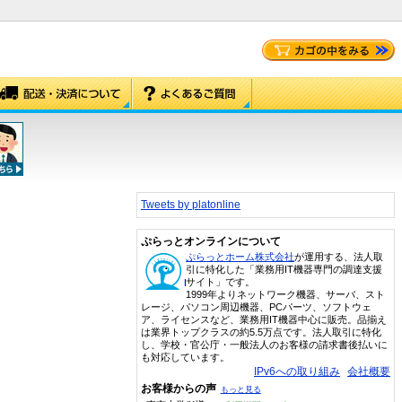
Tweets by platonline
ぷらっとオンラインについて
ぷらっとホーム株式会社
が運用する、法人取
引に特化した「業務用IT機器専門の調達支援
サイト」です。
1999年よりネットワーク機器、サーバ、スト
レージ、パソコン周辺機器、PCパーツ、ソフトウェ
ア、ライセンスなど、業務用IT機器中心に販売。品揃え
は業界トップクラスの約5.5万点です。法人取引に特化
し、学校・官公庁・一般法人のお客様の請求書後払いに
も対応しています。
IPv6への取り組み
会社概要
お客様からの声
もっと見る