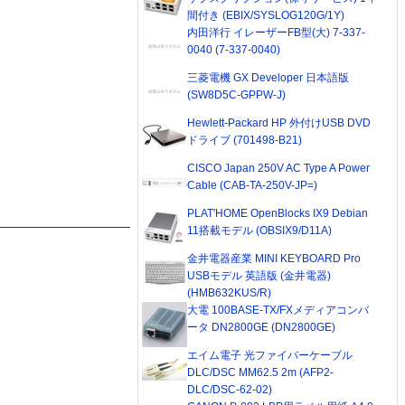
間付き (EBIX/SYSLOG120G/1Y)
内田洋行 イレーザーFB型(大) 7-337-
0040 (7-337-0040)
三菱電機 GX Developer 日本語版
(SW8D5C-GPPW-J)
Hewlett-Packard HP 外付けUSB DVD
ドライブ (701498-B21)
CISCO Japan 250V AC Type A Power
Cable (CAB-TA-250V-JP=)
PLAT'HOME OpenBlocks IX9 Debian
11搭載モデル (OBSIX9/D11A)
金井電器産業 MINI KEYBOARD Pro
USBモデル 英語版 (金井電器)
(HMB632KUS/R)
大電 100BASE-TX/FXメディアコンバ
ータ DN2800GE (DN2800GE)
エイム電子 光ファイバーケーブル
DLC/DSC MM62.5 2m (AFP2-
DLC/DSC-62-02)