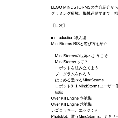
LEGO MINDSTORMSの内容
グラミング環境、機械運動学まで、
【目次】
■introduction 導入編
MindStorms RISと遊び方を紹介
MindStormsの世界へようこそ
MindStormsって？
ロボットを組み立てよう
プログラムを作ろう
はじめる遊べるMindStorms
ロボット9+1 MindStormsユーザ
虫虫
Over Kill Engine 壱號機
Over Kill Engine 弐號機
レゴロッキー、エッジくん
PhotoBot、歌うMindStorms、ミキサー、Y