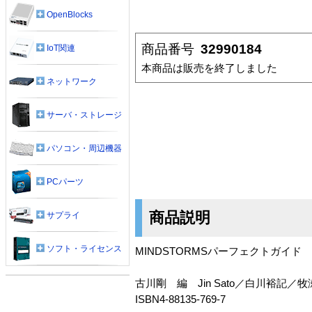
OpenBlocks
商品番号
32990184
IoT関連
本商品は販売を終了しました
ネットワーク
サーバ・ストレージ
パソコン・周辺機器
PCパーツ
商品説明
サプライ
ソフト・ライセンス
MINDSTORMSパーフェクトガイド
古川剛 編 Jin Sato／白川裕記
ISBN4-88135-769-7