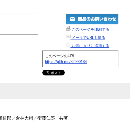
このページを印刷する
メールでURLを送る
お気に入りに追加する
このページのURL
https://plth.me/32990184
／牧瀬哲郎／倉林大輔／衛藤仁郎 共著