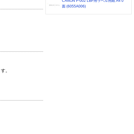
CANON P-002 LBP用ラベル用紙 A4 0
面 (6055A006)
ます。