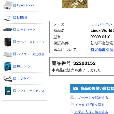
OpenBlocks
IoT関連
メーカー
IDGジャパン
ネットワーク
商品名
Linux Worl
型番
09309-0410
サーバ・ストレージ
保証条件
初期不良対応
返品について
特定商取引法
パソコン・周辺機器
商品番号
32200152
PCパーツ
本商品は販売を終了しました
サプライ
ソフト・ライセンス
このページを印刷する
メールでURLを送る
お気に入りに追加する