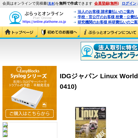
会員はオンラインで見積書(
)を
無料で作成
できます
会員登録(無料)
ログイン
見本
法人のお客様 請求書払いのご案内
学校・官公庁のお客様 校費・公費
研究機関のお客様 科研費払いのご案
IDGジャパン Linux World
0410)