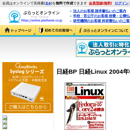
会員はオンラインで見積書(
)を
無料で作成
できます
会員登録(無料)
ログイン
見本
法人のお客様 請求書払いのご案内
学校・官公庁のお客様 校費・公費
研究機関のお客様 科研費払いのご案
日経BP 日経Linux 2004年9