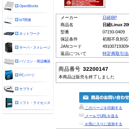
OpenBlocks
メーカー
日経BP
IoT関連
商品名
日経Linux 2
型番
07193-0409
ネットワーク
保証条件
初期不良対応
JANコード
49100719309
サーバ・ストレージ
返品について
特定商取引法
パソコン・周辺機器
商品番号
32200147
PCパーツ
本商品は販売を終了しました
サプライ
ソフト・ライセンス
このページを印刷する
メールでURLを送る
お気に入りに追加する