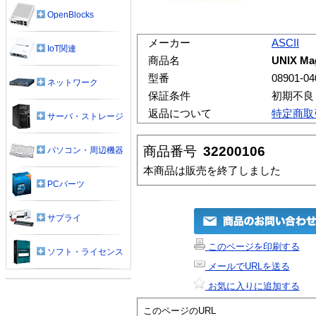
OpenBlocks
メーカー
ASCII
IoT関連
商品名
UNIX Ma
型番
08901-04
ネットワーク
保証条件
初期不良
返品について
特定商取
サーバ・ストレージ
商品番号
32200106
パソコン・周辺機器
本商品は販売を終了しました
PCパーツ
サプライ
このページを印刷する
ソフト・ライセンス
メールでURLを送る
お気に入りに追加する
このページのURL