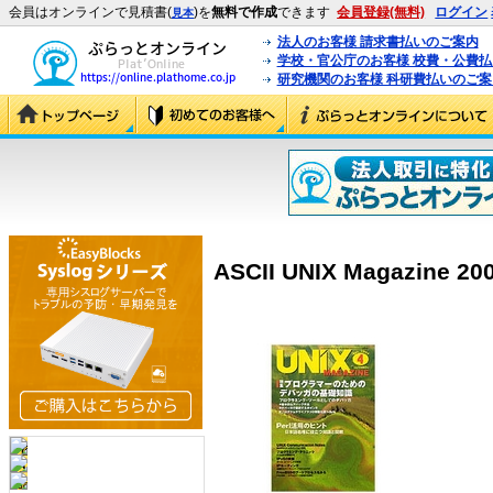
会員はオンラインで見積書(
)を
無料で作成
できます
会員登録(無料)
ログイン
見本
法人のお客様 請求書払いのご案内
学校・官公庁のお客様 校費・公費
研究機関のお客様 科研費払いのご案
ASCII UNIX Magazine 2