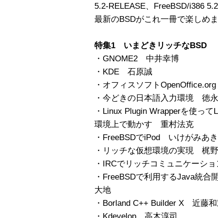
5.2-RELEASE、FreeBSD/i386 
最新のBSDがこれ一冊で楽しめ
特集1 いまどきリッチなBSD
・GNOME2 中井幸博
・KDE 石原誠
・オフィスソフトOpenOffice.org
・今どきの日本語入力環境 徳
・Linux Plugin Wrapperを
環境上で動かす 重村法克
・FreeBSDでiPod いけがみあ
・リッチな仮想環境の実現 梶野
・IRCでリッチコミュニケーシ
・FreeBSDで利用するJava統合開発
大地
・Borland C++ Builder X 近藤
・Kdevelop 高木淳司