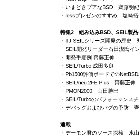
・いまどきプアなBSD 齊藤明
・lessプレゼンのすすめ 塩崎
特集2 組み込みBSD、SEIL製
・IIJ SEILシリーズ開発の歴史
・SEIL開発リーダー石田潔氏イ
・開発手順例 齊藤正伸
・SEIL/Turbo 成田多良
・Pb1500評価ボードでのNetBSD
・SEIL/neu 2FE Plus 齊藤正伸
・PMON2000 山田勝巳
・SEIL/Turboのパフォーマン
・デバッグおよびバグの予防 
連載
・デーモン君のソース探検 氷