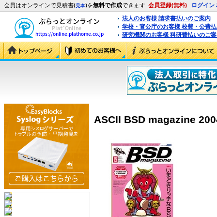
会員はオンラインで見積書(
)を
無料で作成
できます
会員登録(無料)
ログイン
見本
法人のお客様 請求書払いのご案内
学校・官公庁のお客様 校費・公費
研究機関のお客様 科研費払いのご案
ASCII BSD magazine 2004