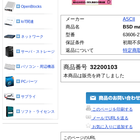
OpenBlocks
メーカー
ASCII
IoT関連
商品名
BSD ma
型番
63606-2
ネットワーク
保証条件
初期不
返品について
特定商
サーバ・ストレージ
商品番号
32200103
パソコン・周辺機器
本商品は販売を終了しました
PCパーツ
サプライ
このページを印刷する
ソフト・ライセンス
メールでURLを送る
お気に入りに追加する
このページのURL