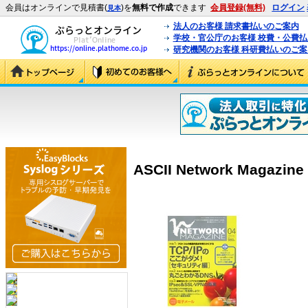
会員はオンラインで見積書(
)を
無料で作成
できます
会員登録(無料)
ログイン
見本
法人のお客様 請求書払いのご案内
学校・官公庁のお客様 校費・公費
研究機関のお客様 科研費払いのご案
ASCII Network Magazin