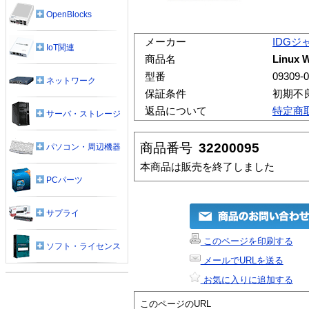
OpenBlocks
メーカー
IDGジ
IoT関連
商品名
Linux 
型番
09309-
ネットワーク
保証条件
初期不
返品について
特定商
サーバ・ストレージ
商品番号
32200095
パソコン・周辺機器
本商品は販売を終了しました
PCパーツ
サプライ
このページを印刷する
ソフト・ライセンス
メールでURLを送る
お気に入りに追加する
このページのURL