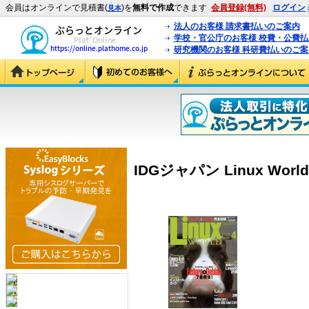
会員はオンラインで見積書(
)を
無料で作成
できます
会員登録(無料)
ログイン
見本
法人のお客様 請求書払いのご案内
学校・官公庁のお客様 校費・公費
研究機関のお客様 科研費払いのご案
IDGジャパン Linux World 