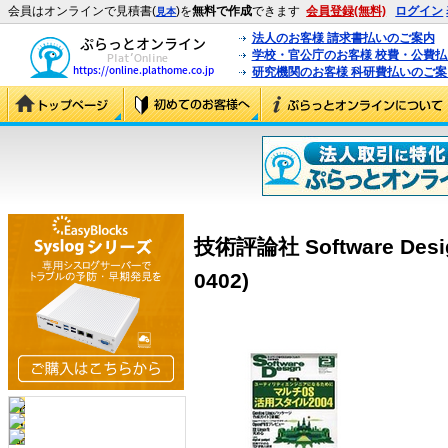
会員はオンラインで見積書(
)を
無料で作成
できます
会員登録(無料)
ログイン
見本
法人のお客様 請求書払いのご案内
学校・官公庁のお客様 校費・公費
研究機関のお客様 科研費払いのご案
技術評論社 Software Desi
0402)