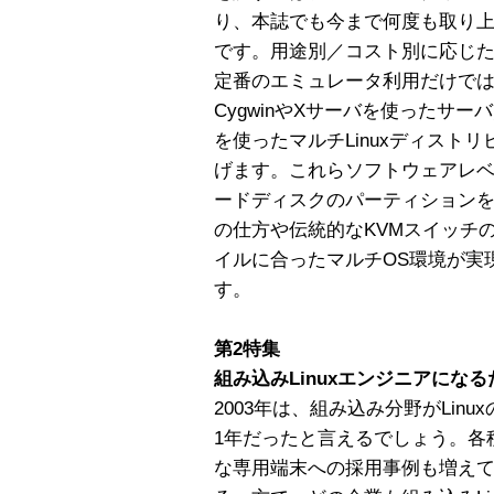
り、本誌でも今まで何度も取り
です。用途別／コスト別に応じた
定番のエミュレータ利用だけではな
CygwinやXサーバを使ったサーバ
を使ったマルチLinuxディスト
げます。これらソフトウェアレ
ードディスクのパーティション
の仕方や伝統的なKVMスイッチ
イルに合ったマルチOS環境が実
す。
第2特集
組み込みLinuxエンジニアにな
2003年は、組み込み分野がLin
1年だったと言えるでしょう。各
な専用端末への採用事例も増え