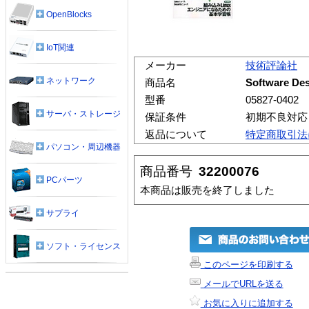
OpenBlocks
IoT関連
メーカー
技術評論社
ネットワーク
商品名
Software D
型番
05827-0402
サーバ・ストレージ
保証条件
初期不良対応
返品について
特定商取引法
パソコン・周辺機器
商品番号
32200076
PCパーツ
本商品は販売を終了しました
サプライ
ソフト・ライセンス
このページを印刷する
メールでURLを送る
お気に入りに追加する