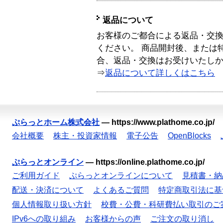
返品について
お客様のご都合による返品・交
ください。 商品開封後、または
合、返品・交換はお受けいたし
⇒
返品について詳しくはこちら
ぷらっとホーム株式会社
—
https://www.plathome.co.jp/
会社概要
株主・投資家情報
電子公告
OpenBlocks
ぷらっとオンライン
—
https://online.plathome.co.jp/
ご利用ガイド
ぷらっとオンラインについて
見積書・納
配送・決済について
よくあるご質問
特定商取引法に基
個人情報取り扱い方針
校費・公費・科研費払い取引のご
IPv6への取り組み
お客様からの声
ご注文の取り消し