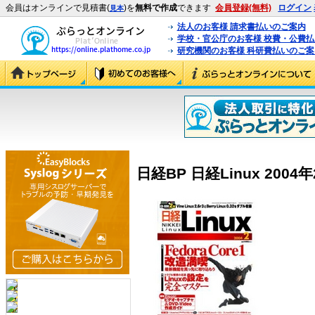
会員はオンラインで見積書(
)を
無料で作成
できます
会員登録(無料)
ログイン
見本
法人のお客様 請求書払いのご案内
学校・官公庁のお客様 校費・公費
研究機関のお客様 科研費払いのご案
日経BP 日経Linux 2004年2