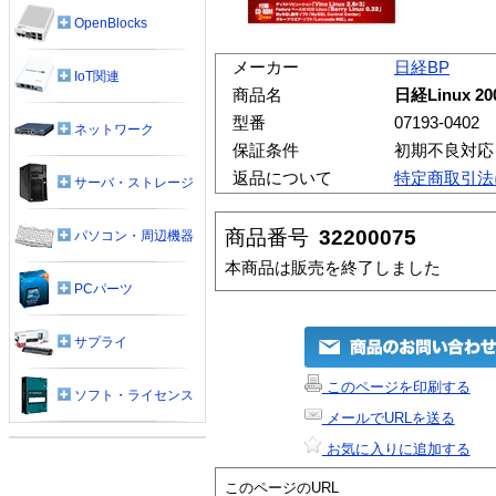
OpenBlocks
メーカー
日経BP
IoT関連
商品名
日経Linux 2
型番
07193-0402
ネットワーク
保証条件
初期不良対応
返品について
特定商取引法
サーバ・ストレージ
商品番号
32200075
パソコン・周辺機器
本商品は販売を終了しました
PCパーツ
サプライ
このページを印刷する
ソフト・ライセンス
メールでURLを送る
お気に入りに追加する
このページのURL