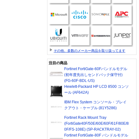
その他、多数のメーカー商品を取り扱ってます
注目の商品
Fortinet FortiGate-60Fバンドルモデル
(初年度先出しセンドバック保守付)
(FG-60F-BDL-US)
Hewlett-Packard HP LCD 8500 コンソ
ール (AF642A)
IBM Flex System コンソール・ブレイ
クアウト・ケーブル (81Y5286)
Fortinet Rack Mount Tray
(FortiGate40F/50E/60E/60F/61F/80E/8
0F/FS-108E) (SP-RACKTRAY-02)
Fortinet FortiGate-80F バンドルモデル