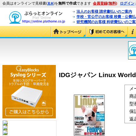
会員はオンラインで見積書(
)を
無料で作成
できます
会員登録(無料)
ログイン
見本
法人のお客様 請求書払いのご案内
学校・官公庁のお客様 校費・公費
研究機関のお客様 科研費払いのご案
IDGジャパン Linux World 
メ
商
型
保
返