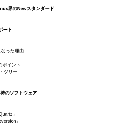
Linux界のNewスタンダード
リポート
Coreになった理由
びのポイント
トリ・ツリー
期待のソフトウェア
uartz」
ersion」