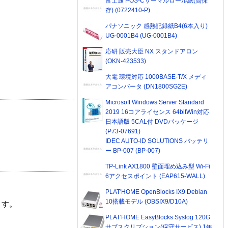
富士通 POS-Cサーマルロール紙(高保
存) (0722410-P)
パナソニック 感熱記録紙B4(6本入り)
UG-0001B4 (UG-0001B4)
応研 販売大臣 NX スタンドアロン
(OKN-423533)
大電 環境対応 1000BASE-T/X メディ
アコンバータ (DN1800SG2E)
Microsoft Windows Server Standard
2019 16コアライセンス 64bitWin対応
日本語版 5CAL付 DVDパッケージ
(P73-07691)
IDEC AUTO-ID SOLUTIONS バッテリ
ー BP-007 (BP-007)
TP-Link AX1800 壁面埋め込み型 Wi-Fi
6アクセスポイント (EAP615-WALL)
PLAT'HOME OpenBlocks IX9 Debian
10搭載モデル (OBSIX9/D10A)
ます。
PLAT'HOME EasyBlocks Syslog 120G
サブスクリプション(保守サービス) 1年