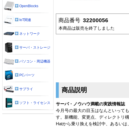
OpenBlocks
商品番号
32200056
IoT関連
本商品は販売を終了しました
ネットワーク
サーバ・ストレージ
パソコン・周辺機器
PCパーツ
商品説明
サプライ
ソフト・ライセンス
サーバ・ノウハウ満載の実践情報誌
今月号の最大の目玉はなんといっても、Red 
す。新機能、変更点、ディレクトリ構
Hatから乗り換えを検討中、あるい