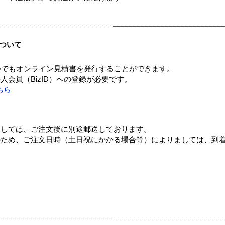
ついて
つでもオンライン見積書を発行することができます。
会員（BizID）への登録が必要です。
ちら
ましては、ご注文後に別途郵送しております。
のため、ご注文日時（土日祝にかかる場合等）によりましては、到