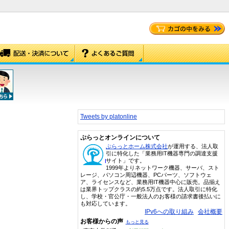
Tweets by platonline
ぷらっとオンラインについて
ぷらっとホーム株式会社
が運用する、法人取
引に特化した「業務用IT機器専門の調達支援
サイト」です。
1999年よりネットワーク機器、サーバ、スト
レージ、パソコン周辺機器、PCパーツ、ソフトウェ
ア、ライセンスなど、業務用IT機器中心に販売。品揃え
は業界トップクラスの約5.5万点です。法人取引に特化
し、学校・官公庁・一般法人のお客様の請求書後払いに
も対応しています。
IPv6への取り組み
会社概要
お客様からの声
もっと見る