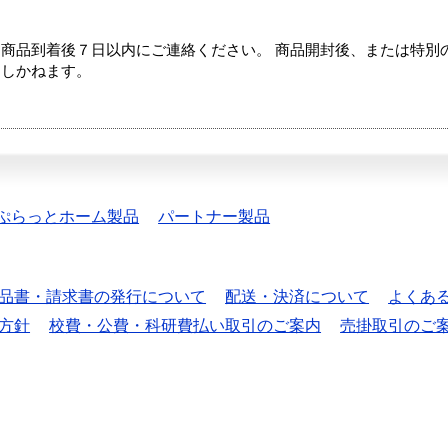
商品到着後７日以内にご連絡ください。 商品開封後、または特別
たしかねます。
ぷらっとホーム製品
パートナー製品
品書・請求書の発行について
配送・決済について
よくあ
方針
校費・公費・科研費払い取引のご案内
売掛取引のご