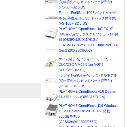
(初年度先出しセンドバック保守付)
(FG-80F-BDL-US)
Fortinet FortiGate-100F バンドルモデ
ル (初年度先出しセンドバック保守付)
(FG-100F-BDL-US)
PLAT'HOME OpenBlocks IoT FX1/E
H/W保守及びサブスクリプション1年付
属 (OBSFX1/E/D11/H1S1)
LENOVO 20X2SC8G00 ThinkPad L14
Gen2 (20X2SC8G00)
エイム電子 光ファイバーケーブル
DLC/DSC MM62.5 1m (AFP2-
DLC/DSC-62-01)
Fortinet FortiGate-40F バンドルモデル
(初年度先出しセンドバック保守付)
(FG-40F-BDL-US)
PLAT'HOME OpenBlocks A16 Debian
11搭載モデル (OBSA16/D11A)
PLAT'HOME OpenBlocks IX9 Windows
10 IoT Enterprise 2019 LTSC搭載
256GBモデル
(OBSIX9/W/L1809/256G)