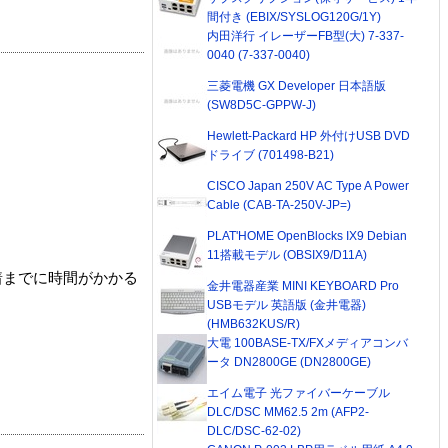
間付き (EBIX/SYSLOG120G/1Y)
内田洋行 イレーザーFB型(大) 7-337-
0040 (7-337-0040)
三菱電機 GX Developer 日本語版
(SW8D5C-GPPW-J)
Hewlett-Packard HP 外付けUSB DVD
ドライブ (701498-B21)
CISCO Japan 250V AC Type A Power
Cable (CAB-TA-250V-JP=)
PLAT'HOME OpenBlocks IX9 Debian
11搭載モデル (OBSIX9/D11A)
着までに時間がかかる
金井電器産業 MINI KEYBOARD Pro
USBモデル 英語版 (金井電器)
(HMB632KUS/R)
大電 100BASE-TX/FXメディアコンバ
ータ DN2800GE (DN2800GE)
エイム電子 光ファイバーケーブル
DLC/DSC MM62.5 2m (AFP2-
DLC/DSC-62-02)