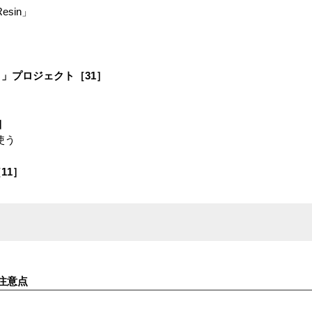
esin」
」プロジェクト［31］
］
使う
11］
注意点