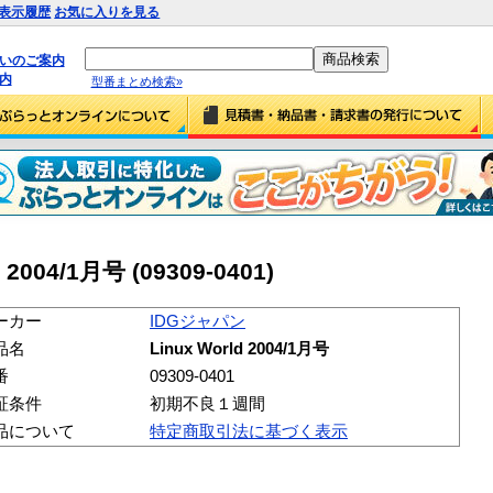
表示履歴
お気に入りを見る
払いのご案内
内
型番まとめ検索»
2004/1月号 (09309-0401)
ーカー
IDGジャパン
品名
Linux World 2004/1月号
番
09309-0401
証条件
初期不良１週間
品について
特定商取引法に基づく表示