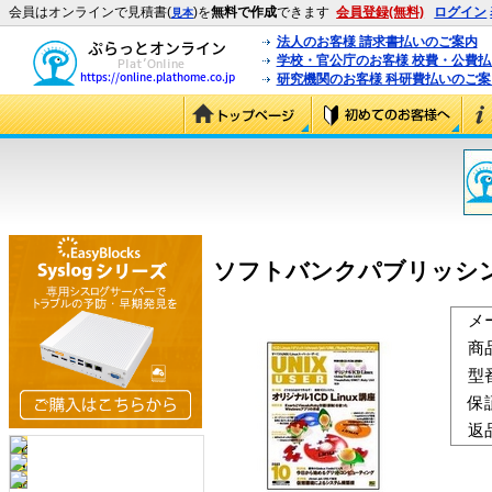
会員はオンラインで見積書(
)を
無料で作成
できます
会員登録(無料)
ログイン
見本
法人のお客様 請求書払いのご案内
学校・官公庁のお客様 校費・公費
研究機関のお客様 科研費払いのご案
ソフトバンクパブリッシング UNI
メ
商
型
保
返