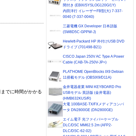
間付き (EBIX/SYSLOG120G/1Y)
内田洋行 イレーザーFB型(大) 7-337-
0040 (7-337-0040)
三菱電機 GX Developer 日本語版
(SW8D5C-GPPW-J)
Hewlett-Packard HP 外付けUSB DVD
ドライブ (701498-B21)
CISCO Japan 250V AC Type A Power
Cable (CAB-TA-250V-JP=)
PLAT'HOME OpenBlocks IX9 Debian
11搭載モデル (OBSIX9/D11A)
金井電器産業 MINI KEYBOARD Pro
着までに時間がかかる
USBモデル 英語版 (金井電器)
(HMB632KUS/R)
大電 100BASE-TX/FXメディアコンバ
ータ DN2800GE (DN2800GE)
エイム電子 光ファイバーケーブル
DLC/DSC MM62.5 2m (AFP2-
DLC/DSC-62-02)