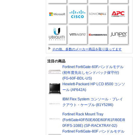
その他、多数のメーカー商品を取り扱ってます
注目の商品
Fortinet FortiGate-60Fバンドルモデル
(初年度先出しセンドバック保守付)
(FG-60F-BDL-US)
Hewlett-Packard HP LCD 8500 コンソ
ール (AF642A)
IBM Flex System コンソール・ブレイ
クアウト・ケーブル (81Y5286)
Fortinet Rack Mount Tray
(FortiGate40F/50E/60E/60F/61F/80E/8
0F/FS-108E) (SP-RACKTRAY-02)
Fortinet FortiGate-80F バンドルモデル