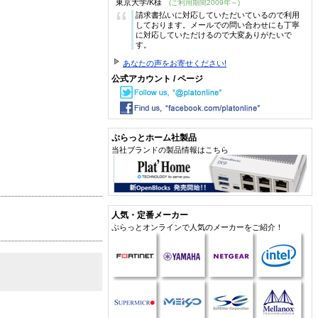
東京大学/K様
(ご利用期間2009年～)
“
請求書払いに対応していただいているので利用
しております。メールでの問い合わせにも丁寧
に対応していただけるので大変ありがたいで
す。
あなたの声をお寄せください!
公式アカウント / ページ
ぷらっとホーム社製品
当社ブランドの製品情報はこちら
人気・定番メーカー
ぷらっとオンラインで人気のメーカーをご紹介！