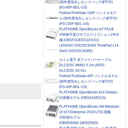
(初年度先出しセンドバック保守付)
(FG-80F-BDL-US)
Fortinet FortiGate-100F バンドルモデ
ル (初年度先出しセンドバック保守付)
(FG-100F-BDL-US)
PLAT'HOME OpenBlocks IoT FX1/E
H/W保守及びサブスクリプション1年付
属 (OBSFX1/E/D11/H1S1)
LENOVO 20X2SC8G00 ThinkPad L14
Gen2 (20X2SC8G00)
エイム電子 光ファイバーケーブル
DLC/DSC MM62.5 1m (AFP2-
DLC/DSC-62-01)
Fortinet FortiGate-40F バンドルモデル
(初年度先出しセンドバック保守付)
(FG-40F-BDL-US)
PLAT'HOME OpenBlocks A16 Debian
11搭載モデル (OBSA16/D11A)
PLAT'HOME OpenBlocks IX9 Windows
10 IoT Enterprise 2019 LTSC搭載
256GBモデル
(OBSIX9/W/L1809/256G)