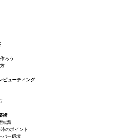
座
ら作ろう
い方
ンピューティング
方
築術
礎知識
構築時のポイント
サーバー環境