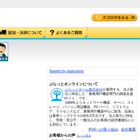
Tweets by platonline
ぷらっとオンラインについて
ぷらっとホーム株式会社
が運用する、法人取
引に特化した「業務用IT機器専門の調達支援
サイト」です。
1999年よりネットワーク機器、サーバ、スト
レージ、パソコン周辺機器、PCパーツ、ソフトウェ
ア、ライセンスなど、業務用IT機器中心に販売。品揃え
は業界トップクラスの約5.5万点です。法人取引に特化
し、学校・官公庁・一般法人のお客様の請求書後払いに
も対応しています。
IPv6への取り組み
会社概要
お客様からの声
もっと見る