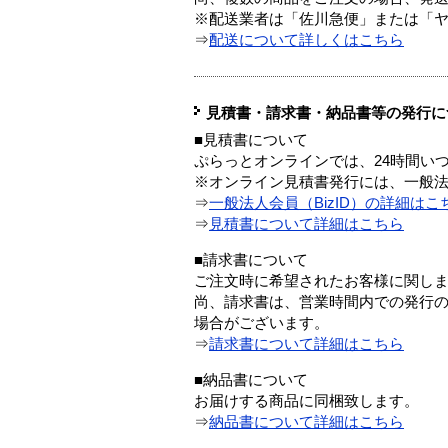
※配送業者は「佐川急便」または「
⇒
配送について詳しくはこちら
見積書・請求書・納品書等の発行に
■見積書について
ぷらっとオンラインでは、24時間い
※オンライン見積書発行には、一般法人
⇒
一般法人会員（BizID）の詳細はこ
⇒
見積書について詳細はこちら
■請求書について
ご注文時に希望されたお客様に関し
尚、請求書は、営業時間内での発行
場合がございます。
⇒
請求書について詳細はこちら
■納品書について
お届けする商品に同梱致します。
⇒
納品書について詳細はこちら