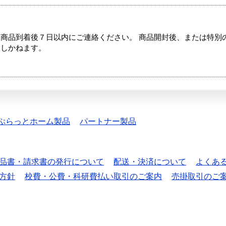
商品到着後７日以内にご連絡ください。 商品開封後、または特別
たしかねます。
ぷらっとホーム製品
パートナー製品
品書・請求書の発行について
配送・決済について
よくあ
方針
校費・公費・科研費払い取引のご案内
売掛取引のご