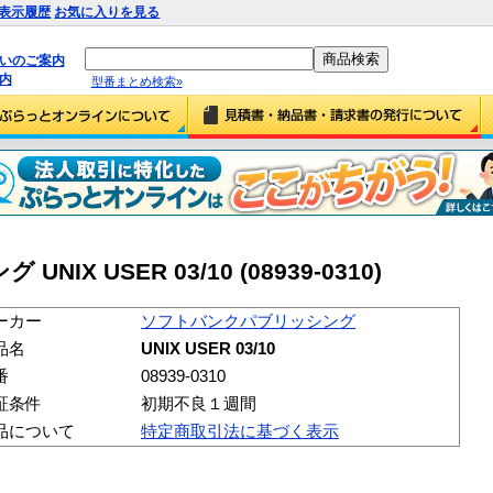
表示履歴
お気に入りを見る
払いのご案内
内
型番まとめ検索»
X USER 03/10 (08939-0310)
ーカー
ソフトバンクパブリッシング
品名
UNIX USER 03/10
番
08939-0310
証条件
初期不良１週間
品について
特定商取引法に基づく表示