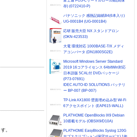
富士通 POS-Cサーマルロール紙(高保
存) (0722410-P)
パナソニック 感熱記録紙B4(6本入り)
UG-0001B4 (UG-0001B4)
応研 販売大臣 NX スタンドアロン
(OKN-423533)
大電 環境対応 1000BASE-T/X メディ
アコンバータ (DN1800SG2E)
Microsoft Windows Server Standard
2019 16コアライセンス 64bitWin対応
日本語版 5CAL付 DVDパッケージ
(P73-07691)
IDEC AUTO-ID SOLUTIONS バッテリ
ー BP-007 (BP-007)
TP-Link AX1800 壁面埋め込み型 Wi-Fi
6アクセスポイント (EAP615-WALL)
PLAT'HOME OpenBlocks IX9 Debian
10搭載モデル (OBSIX9/D10A)
ます。
PLAT'HOME EasyBlocks Syslog 120G
サブスクリプション(保守サービス) 1年