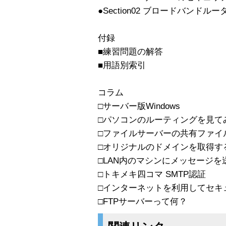
●Section02 ブロードバンド
付録
■練習問題の解答
■用語別索引
コラム
□サーバー版Windows
□パソコンのルーティングを見て
□ファイルサーバーの共有ファイ
□オリジナルのドメインを取得す
□LAN内のマシンにメッセージを
□トキメキ四コマ SMTP認証
□インターネットを利用してセキ
□FTPサーバーって何？