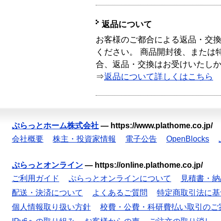
返品について
お客様のご都合による返品・交
ください。 商品開封後、または
合、返品・交換はお受けいたし
⇒
返品について詳しくはこちら
ぷらっとホーム株式会社
—
https://www.plathome.co.jp/
会社概要
株主・投資家情報
電子公告
OpenBlocks
ぷらっとオンライン
—
https://online.plathome.co.jp/
ご利用ガイド
ぷらっとオンラインについて
見積書・納
配送・決済について
よくあるご質問
特定商取引法に基
個人情報取り扱い方針
校費・公費・科研費払い取引のご