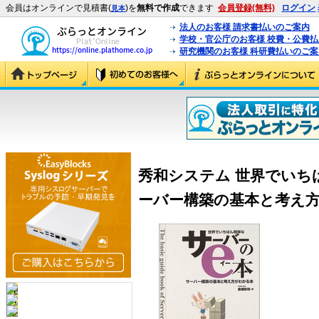
会員はオンラインで見積書(
)を
無料で作成
できます
会員登録(無料)
ログイン
見本
法人のお客様 請求書払いのご案内
学校・官公庁のお客様 校費・公費
研究機関のお客様 科研費払いのご案
秀和システム 世界でいち
ーバー構築の基本と考え方がわか