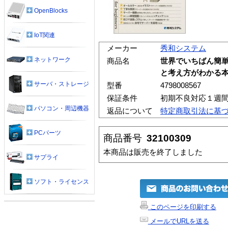
OpenBlocks
IoT関連
メーカー
秀和システム
ネットワーク
商品名
世界でいちばん簡単
と考え方がわかる
サーバ・ストレージ
型番
4798008567
保証条件
初期不良対応１週
パソコン・周辺機器
返品について
特定商取引法に基
PCパーツ
商品番号
32100309
本商品は販売を終了しました
サプライ
ソフト・ライセンス
このページを印刷する
メールでURLを送る