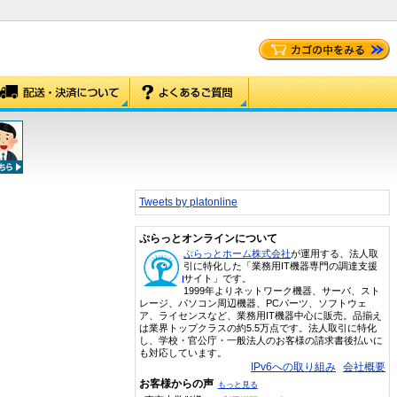
Tweets by platonline
ぷらっとオンラインについて
ぷらっとホーム株式会社
が運用する、法人取
引に特化した「業務用IT機器専門の調達支援
サイト」です。
1999年よりネットワーク機器、サーバ、スト
レージ、パソコン周辺機器、PCパーツ、ソフトウェ
ア、ライセンスなど、業務用IT機器中心に販売。品揃え
は業界トップクラスの約5.5万点です。法人取引に特化
し、学校・官公庁・一般法人のお客様の請求書後払いに
も対応しています。
IPv6への取り組み
会社概要
お客様からの声
もっと見る