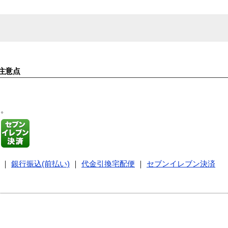
注意点
す。
｜
銀行振込(前払い)
｜
代金引換宅配便
｜
セブンイレブン決済