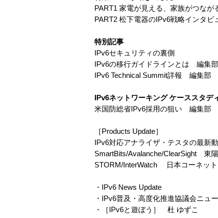
PART1 家電が見える、家族がつな
PART2 松下電器のIPv6戦略インタ
特別記事
IPv6セキュリティの裏側
IPv6の移行ガイドラインとは 編集
IPv6 Technical Summit詳報 編集部
IPv6ネットワーキング ケーススタデ
米国防総省IPv6採用の狙い 編集部
［Products Update］
IPv6対応アナライザ・テスタの最新
SmartBits/Avalanche/ClearSigh
STORM/InterWatch 日本コーネット
・IPv6 News Update
・IPv6普及・高度化推進協議会ニュ
・［IPv6と遊ぼう］ 杜 ゆずこ