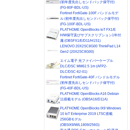
(初年度先出しセンドバック保守付)
(FG-80F-BDL-US)
Fortinet FortiGate-100F バンドルモデ
ル (初年度先出しセンドバック保守付)
(FG-100F-BDL-US)
PLAT'HOME OpenBlocks IoT FX1/E
H/W保守及びサブスクリプション1年付
属 (OBSFX1/E/D11/H1S1)
LENOVO 20X2SC8G00 ThinkPad L14
Gen2 (20X2SC8G00)
エイム電子 光ファイバーケーブル
DLC/DSC MM62.5 1m (AFP2-
DLC/DSC-62-01)
Fortinet FortiGate-40F バンドルモデル
(初年度先出しセンドバック保守付)
(FG-40F-BDL-US)
PLAT'HOME OpenBlocks A16 Debian
11搭載モデル (OBSA16/D11A)
PLAT'HOME OpenBlocks IX9 Windows
10 IoT Enterprise 2019 LTSC搭載
256GBモデル
(OBSIX9/W/L1809/256G)