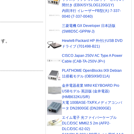
間付き (EBIX/SYSLOG120G/1Y)
内田洋行 イレーザーFB型(大) 7-337-
0040 (7-337-0040)
三菱電機 GX Developer 日本語版
(SW8D5C-GPPW-J)
Hewlett-Packard HP 外付けUSB DVD
ます。
ドライブ (701498-B21)
CISCO Japan 250V AC Type A Power
Cable (CAB-TA-250V-JP=)
PLAT'HOME OpenBlocks IX9 Debian
11搭載モデル (OBSIX9/D11A)
金井電器産業 MINI KEYBOARD Pro
USBモデル 英語版 (金井電器)
(HMB632KUS/R)
大電 100BASE-TX/FXメディアコンバ
ータ DN2800GE (DN2800GE)
エイム電子 光ファイバーケーブル
DLC/DSC MM62.5 2m (AFP2-
DLC/DSC-62-02)