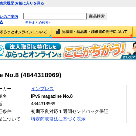
表示履歴
お気に入りを見る
払いのご案内
内
型番まとめ検索»
No.8 (4844318969)
ーカー
インプレス
品名
IPv6 magazine No.8
番
4844318969
証条件
初期不良対応１週間センドバック保証
品について
特定商取引法に基づく表示