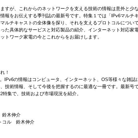
にしますが、これからのネットワークを支える技術の情報は意外と少
情報をお伝えする季刊誌の最新号です。特集１では「IPv6マルチ
のマルチキャストの全体像を探り、それを支えるプロトコルについ
6を使った具体的なサービスと対応製品の紹介、インターネット対応家
ネットワーク家電の今とこれからをお届けします。
これ！
gazine。IPv6の情報はコンピュータ、インターネット、OS等様々な
の現状、技術情報、そして今後を把握するのに最適な一冊です。最新号で
の2特集で、技術および市場現況を紹介。
像 鈴木伸介
ロトコル 鈴木伸介