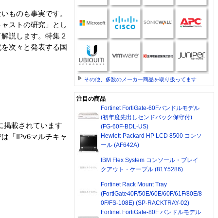
ないものも事実です。
キャストの研究」とし
て解説します。特集２
電を次々と発表する国
その他、多数のメーカー商品を取り扱ってます
注目の商品
Fortinet FortiGate-60Fバンドルモデル
(初年度先出しセンドバック保守付)
雑誌に掲載されています
(FG-60F-BDL-US)
Hewlett-Packard HP LCD 8500 コンソ
は「IPv6マルチキャ
ール (AF642A)
IBM Flex System コンソール・ブレイ
クアウト・ケーブル (81Y5286)
Fortinet Rack Mount Tray
(FortiGate40F/50E/60E/60F/61F/80E/8
0F/FS-108E) (SP-RACKTRAY-02)
Fortinet FortiGate-80F バンドルモデル