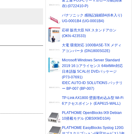
富士通 POS-Cサーマルロール紙(高保
存) (0722410-P)
パナソニック 感熱記録紙B4(6本入り)
UG-0001B4 (UG-0001B4)
応研 販売大臣 NX スタンドアロン
(OKN-423533)
大電 環境対応 1000BASE-T/X メディ
アコンバータ (DN1800SG2E)
Microsoft Windows Server Standard
2019 16コアライセンス 64bitWin対応
日本語版 5CAL付 DVDパッケージ
(P73-07691)
IDEC AUTO-ID SOLUTIONS バッテリ
ー BP-007 (BP-007)
TP-Link AX1800 壁面埋め込み型 Wi-Fi
6アクセスポイント (EAP615-WALL)
PLAT'HOME OpenBlocks IX9 Debian
10搭載モデル (OBSIX9/D10A)
PLAT'HOME EasyBlocks Syslog 120G
サブスクリプション(保守サービス) 1年