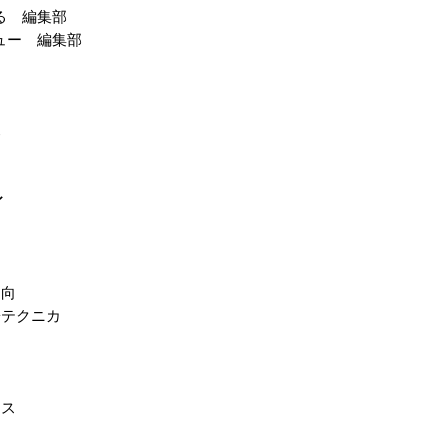
がる 編集部
ビュー 編集部
部
ィ
動向
t 東陽テクニカ
ース