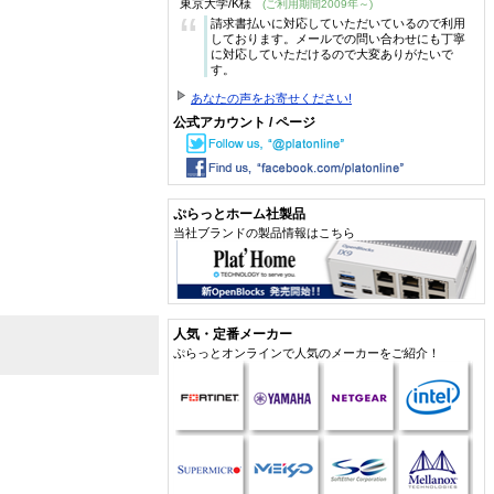
東京大学/K様
(ご利用期間2009年～)
“
請求書払いに対応していただいているので利用
しております。メールでの問い合わせにも丁寧
に対応していただけるので大変ありがたいで
す。
あなたの声をお寄せください!
公式アカウント / ページ
ぷらっとホーム社製品
当社ブランドの製品情報はこちら
人気・定番メーカー
ぷらっとオンラインで人気のメーカーをご紹介！