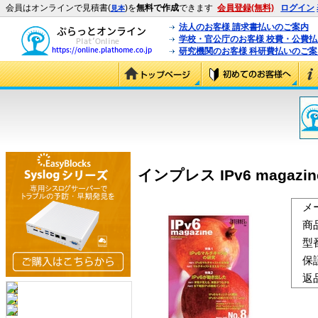
会員はオンラインで見積書(
)を
無料で作成
できます
会員登録(無料)
ログイン
見本
法人のお客様 請求書払いのご案内
学校・官公庁のお客様 校費・公費
研究機関のお客様 科研費払いのご案
インプレス IPv6 magazine 
メ
商
型
保
返