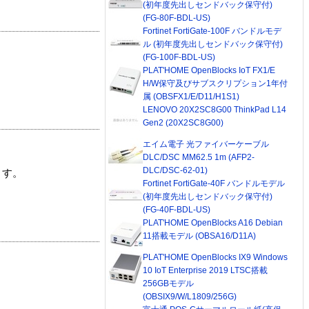
(初年度先出しセンドバック保守付)
(FG-80F-BDL-US)
Fortinet FortiGate-100F バンドルモデ
ル (初年度先出しセンドバック保守付)
(FG-100F-BDL-US)
PLAT'HOME OpenBlocks IoT FX1/E
H/W保守及びサブスクリプション1年付
属 (OBSFX1/E/D11/H1S1)
LENOVO 20X2SC8G00 ThinkPad L14
Gen2 (20X2SC8G00)
エイム電子 光ファイバーケーブル
DLC/DSC MM62.5 1m (AFP2-
DLC/DSC-62-01)
ます。
Fortinet FortiGate-40F バンドルモデル
(初年度先出しセンドバック保守付)
(FG-40F-BDL-US)
PLAT'HOME OpenBlocks A16 Debian
11搭載モデル (OBSA16/D11A)
PLAT'HOME OpenBlocks IX9 Windows
10 IoT Enterprise 2019 LTSC搭載
256GBモデル
(OBSIX9/W/L1809/256G)