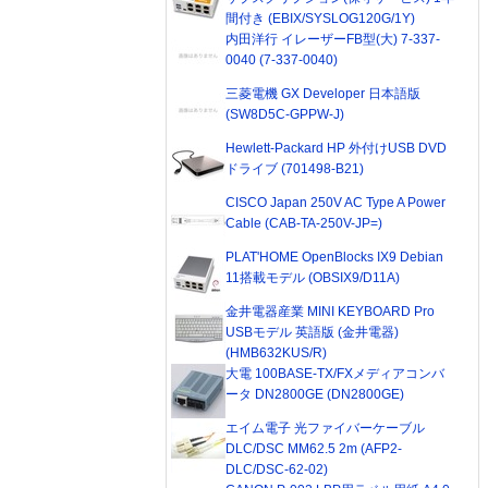
間付き (EBIX/SYSLOG120G/1Y)
内田洋行 イレーザーFB型(大) 7-337-
0040 (7-337-0040)
三菱電機 GX Developer 日本語版
(SW8D5C-GPPW-J)
Hewlett-Packard HP 外付けUSB DVD
ドライブ (701498-B21)
CISCO Japan 250V AC Type A Power
Cable (CAB-TA-250V-JP=)
PLAT'HOME OpenBlocks IX9 Debian
11搭載モデル (OBSIX9/D11A)
金井電器産業 MINI KEYBOARD Pro
USBモデル 英語版 (金井電器)
(HMB632KUS/R)
大電 100BASE-TX/FXメディアコンバ
ータ DN2800GE (DN2800GE)
エイム電子 光ファイバーケーブル
DLC/DSC MM62.5 2m (AFP2-
DLC/DSC-62-02)