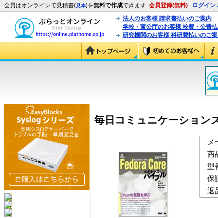
会員はオンラインで見積書(
)を
無料で作成
できます
会員登録(無料)
ログイン
見本
法人のお客様 請求書払いのご案内
学校・官公庁のお客様 校費・公費
研究機関のお客様 科研費払いのご案
毎日コミュニケーションズ Fed
メ
商
型
保
返