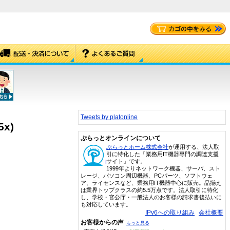
Tweets by platonline
x)
ぷらっとオンラインについて
ぷらっとホーム株式会社
が運用する、法人取
引に特化した「業務用IT機器専門の調達支援
サイト」です。
1999年よりネットワーク機器、サーバ、スト
レージ、パソコン周辺機器、PCパーツ、ソフトウェ
ア、ライセンスなど、業務用IT機器中心に販売。品揃え
は業界トップクラスの約5.5万点です。法人取引に特化
し、学校・官公庁・一般法人のお客様の請求書後払いに
も対応しています。
IPv6への取り組み
会社概要
お客様からの声
もっと見る