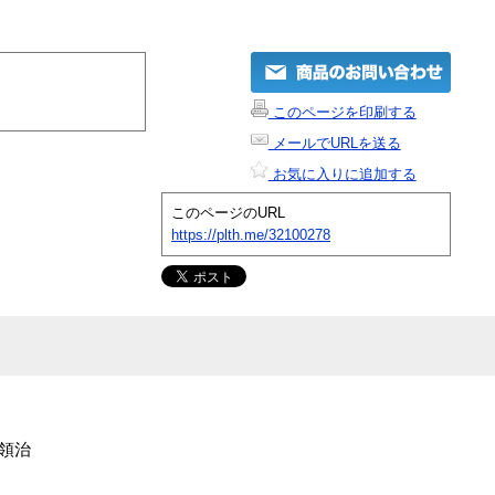
このページを印刷する
メールでURLを送る
お気に入りに追加する
このページのURL
https://plth.me/32100278
 領治