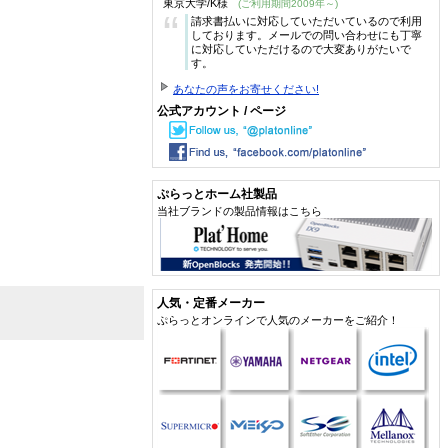
東京大学/K様
(ご利用期間2009年～)
“
請求書払いに対応していただいているので利用
しております。メールでの問い合わせにも丁寧
に対応していただけるので大変ありがたいで
す。
あなたの声をお寄せください!
公式アカウント / ページ
ぷらっとホーム社製品
当社ブランドの製品情報はこちら
人気・定番メーカー
ぷらっとオンラインで人気のメーカーをご紹介！