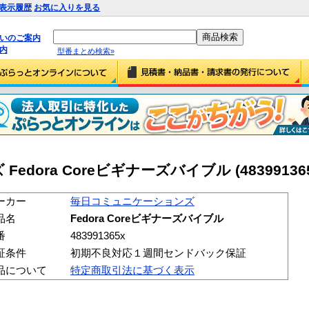
表示履歴
お気に入りを見る
払いのご案内
内
型番まとめ検索»
ora Coreビギナーズバイブル (483991365
ーカー
毎日コミュニケーションズ
品名
Fedora Coreビギナーズバイブル
番
483991365x
証条件
初期不良対応１週間センドバック保証
品について
特定商取引法に基づく表示