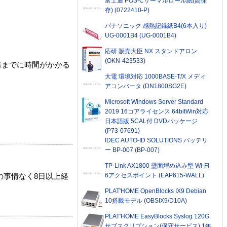
富士通 POS-Cサーマルロール紙(高保
存) (0722410-P)
パナソニック 感熱記録紙B4(6本入り)
UG-0001B4 (UG-0001B4)
応研 販売大臣 NX スタンドアロン
(OKN-423533)
着までに時間がかかる
大電 環境対応 1000BASE-T/X メディ
アコンバータ (DN1800SG2E)
Microsoft Windows Server Standard
2019 16コアライセンス 64bitWin対応
日本語版 5CAL付 DVDパッケージ
(P73-07691)
IDEC AUTO-ID SOLUTIONS バッテリ
ー BP-007 (BP-007)
TP-Link AX1800 壁面埋め込み型 Wi-Fi
6アクセスポイント (EAP615-WALL)
の事情なく8日以上経
PLAT'HOME OpenBlocks IX9 Debian
10搭載モデル (OBSIX9/D10A)
PLAT'HOME EasyBlocks Syslog 120G
サブスクリプション(保守サービス) 1年