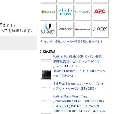
作できます。
すべてを解説します。
その他、多数のメーカー商品を取り扱ってます
注目の商品
Fortinet FortiGate-60Fバンドルモデル
(初年度先出しセンドバック保守付)
(FG-60F-BDL-US)
Hewlett-Packard HP LCD 8500 コンソ
ール (AF642A)
IBM Flex System コンソール・ブレイ
クアウト・ケーブル (81Y5286)
Fortinet Rack Mount Tray
(FortiGate40F/50E/60E/60F/61F/80E/8
0F/FS-108E) (SP-RACKTRAY-02)
Fortinet FortiGate-80F バンドルモデル