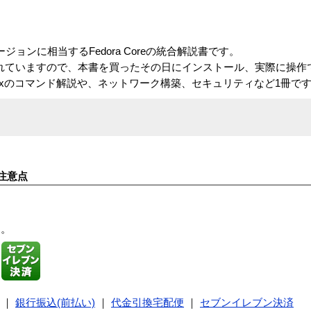
ュージョンに相当するFedora Coreの統合解説書です。
1が収録されていますので、本書を買ったその日にインストール、実際に操
nuxのコマンド解説や、ネットワーク構築、セキュリティなど1冊で
注意点
す。
｜
銀行振込(前払い)
｜
代金引換宅配便
｜
セブンイレブン決済