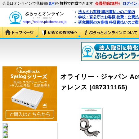
会員はオンラインで見積書(
)を
無料で作成
できます
会員登録(無料)
ログイン
見本
法人のお客様 請求書払いのご案内
学校・官公庁のお客様 校費・公費
研究機関のお客様 科研費払いのご案
オライリー・ジャパン Act
ァレンス (487311165)