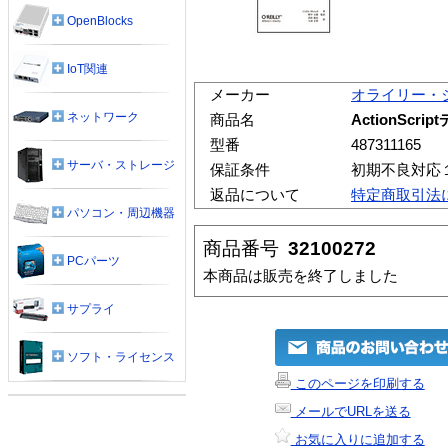
OpenBlocks
IoT関連
メーカー
オライリー・
ネットワーク
商品名
ActionSc
型番
487311165
サーバ・ストレージ
保証条件
初期不良対応
返品について
特定商取引法
パソコン・周辺機器
商品番号
32100272
PCパーツ
本商品は販売を終了しました
サプライ
ソフト・ライセンス
このページを印刷する
メールでURLを送る
お気に入りに追加する