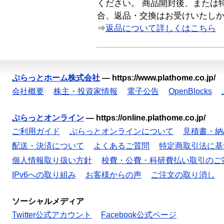
ください。 商品開封後、または
合、返品・交換はお受けいたし
⇒
返品について詳しくはこちら
ぷらっとホーム株式会社
—
https://www.plathome.co.jp/
会社概要
株主・投資家情報
電子公告
OpenBlocks
ぷらっとオンライン
—
https://online.plathome.co.jp/
ご利用ガイド
ぷらっとオンラインについて
見積書・納
配送・決済について
よくあるご質問
特定商取引法に基
個人情報取り扱い方針
校費・公費・科研費払い取引のご
IPv6への取り組み
お客様からの声
ご注文の取り消し
ソーシャルメディア
Twitter公式アカウント
Facebook公式ページ