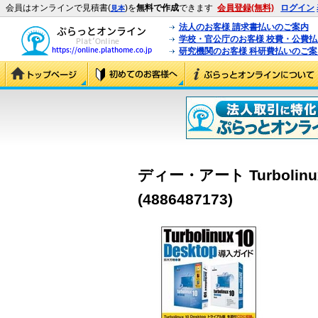
会員はオンラインで見積書(
)を
無料で作成
できます
会員登録(無料)
ログイン
見本
法人のお客様 請求書払いのご案内
学校・官公庁のお客様 校費・公費
研究機関のお客様 科研費払いのご案
ディー・アート Turbolinu
(4886487173)