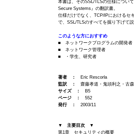
本書は、そのSSL/TLSの仕様について、網羅的に
Secure Systems』の翻訳書。
仕様だけでなく、TCP/IPにおける
で、SSL/TLSのすべてを掘り下げて
このような方におすすめ
■ ネットワークプログラムの開発者
■ ネットワーク管理者
■ ・学生、研究者
著者 ：
Eric Rescorla
監訳 ：
齋藤孝道・鬼頭利之・古森
サイズ ：
B5
ページ ：
552
発行 ：
2003/11
▼ 主要目次 ▼
第1章 セキュリティの概要