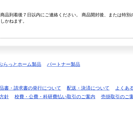
商品到着後７日以内にご連絡ください。 商品開封後、または特別
たしかねます。
ぷらっとホーム製品
パートナー製品
品書・請求書の発行について
配送・決済について
よくあ
方針
校費・公費・科研費払い取引のご案内
売掛取引のご