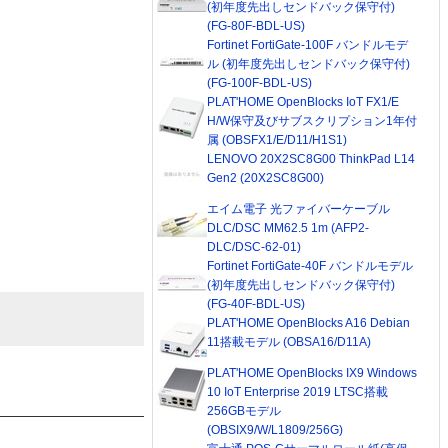
(初年度先出しセンドバック保守付)
(FG-80F-BDL-US)
Fortinet FortiGate-100F バンドルモデ
ル (初年度先出しセンドバック保守付)
(FG-100F-BDL-US)
PLAT'HOME OpenBlocks IoT FX1/E
H/W保守及びサブスクリプション1年付
属 (OBSFX1/E/D11/H1S1)
LENOVO 20X2SC8G00 ThinkPad L14
Gen2 (20X2SC8G00)
エイム電子 光ファイバーケーブル
DLC/DSC MM62.5 1m (AFP2-
DLC/DSC-62-01)
Fortinet FortiGate-40F バンドルモデル
(初年度先出しセンドバック保守付)
(FG-40F-BDL-US)
PLAT'HOME OpenBlocks A16 Debian
11搭載モデル (OBSA16/D11A)
PLAT'HOME OpenBlocks IX9 Windows
10 IoT Enterprise 2019 LTSC搭載
256GBモデル
(OBSIX9/W/L1809/256G)