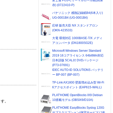
富士通 POS-Cサーマルロール紙(高保
存) (0722410-P)
パナソニック 感熱記録紙B4(6本入り)
UG-0001B4 (UG-0001B4)
応研 販売大臣 NX スタンドアロン
(OKN-423533)
大電 環境対応 1000BASE-T/X メディ
アコンバータ (DN1800SG2E)
Microsoft Windows Server Standard
2019 16コアライセンス 64bitWin対応
日本語版 5CAL付 DVDパッケージ
(P73-07691)
IDEC AUTO-ID SOLUTIONS バッテリ
ー BP-007 (BP-007)
TP-Link AX1800 壁面埋め込み型 Wi-Fi
6アクセスポイント (EAP615-WALL)
PLAT'HOME OpenBlocks IX9 Debian
10搭載モデル (OBSIX9/D10A)
ます。
PLAT'HOME EasyBlocks Syslog 120G
サブスクリプション(保守サービス) 1年