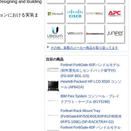
ng and Building
ションにおける実装ま
その他、多数のメーカー商品を取り扱ってます
注目の商品
Fortinet FortiGate-60Fバンドルモデル
(初年度先出しセンドバック保守付)
(FG-60F-BDL-US)
Hewlett-Packard HP LCD 8500 コンソ
ール (AF642A)
IBM Flex System コンソール・ブレイ
クアウト・ケーブル (81Y5286)
Fortinet Rack Mount Tray
(FortiGate40F/50E/60E/60F/61F/80E/8
0F/FS-108E) (SP-RACKTRAY-02)
Fortinet FortiGate-80F バンドルモデル