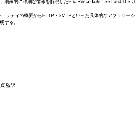
詳細な情報を解説したEric Rescorla著『SSL and TLS : Designi
セキュリティの概要からHTTP・SMTPといった具体的なアプリケー
説明する。
貞 監訳