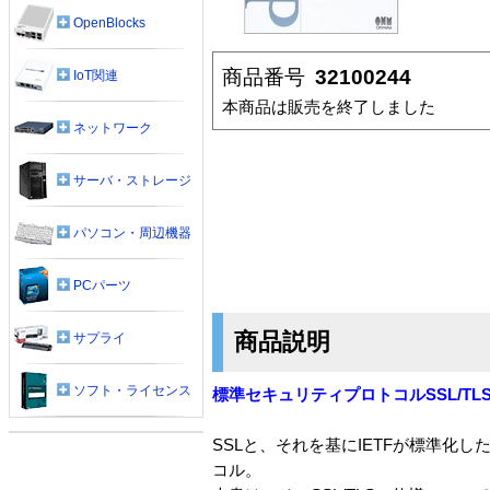
OpenBlocks
商品番号
32100244
IoT関連
本商品は販売を終了しました
ネットワーク
サーバ・ストレージ
パソコン・周辺機器
PCパーツ
商品説明
サプライ
ソフト・ライセンス
標準セキュリティプロトコルSSL/T
SSLと、それを基にIETFが標準化し
コル。