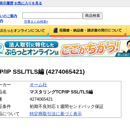
表示履歴
お気に入りを見る
払いのご案内
内
型番まとめ検索»
SSL/TLS編 (4274065421)
ーカー
オーム社
品名
マスタリングTCP/IP SSL/TLS編
番
4274065421
証条件
初期不良対応１週間センドバック保証
品について
特定商取引法に基づく表示