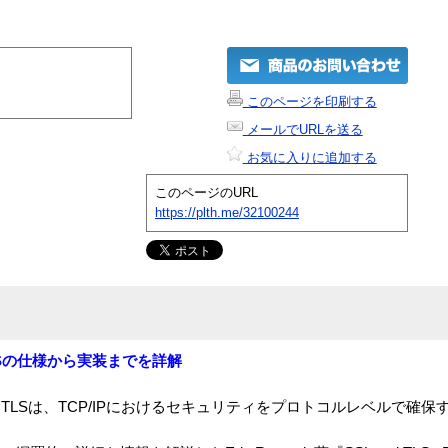
このページを印刷する
メールでURLを送る
お気に入りに追加する
このページのURL
https://plth.me/32100244
LSの仕様から実装までを詳解
たTLSは、TCP/IPにおけるセキュリティをプロトコルレベルで確