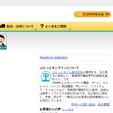
Tweets by platonline
ぷらっとオンラインについて
ぷらっとホーム株式会社
が運用する、法人取
引に特化した「業務用IT機器専門の調達支援
サイト」です。
1999年よりネットワーク機器、サーバ、スト
レージ、パソコン周辺機器、PCパーツ、ソフトウェ
ア、ライセンスなど、業務用IT機器中心に販売。品揃え
は業界トップクラスの約5.5万点です。法人取引に特化
し、学校・官公庁・一般法人のお客様の請求書後払いに
も対応しています。
IPv6への取り組み
会社概要
お客様からの声
もっと見る