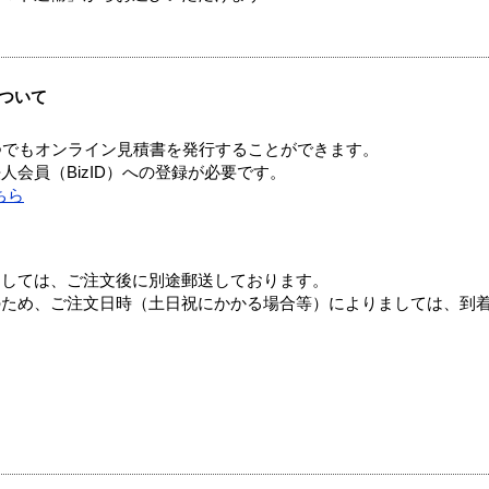
ついて
つでもオンライン見積書を発行することができます。
会員（BizID）への登録が必要です。
ちら
ましては、ご注文後に別途郵送しております。
のため、ご注文日時（土日祝にかかる場合等）によりましては、到