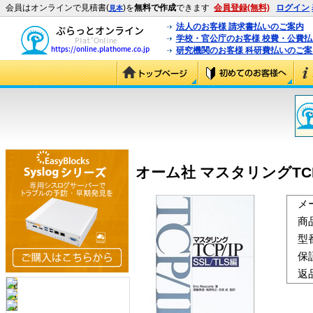
会員はオンラインで見積書(
)を
無料で作成
できます
会員登録(無料)
ログイン
見本
法人のお客様 請求書払いのご案内
学校・官公庁のお客様 校費・公費
研究機関のお客様 科研費払いのご案
オーム社 マスタリングTCP/IP 
メ
商
型
保
返