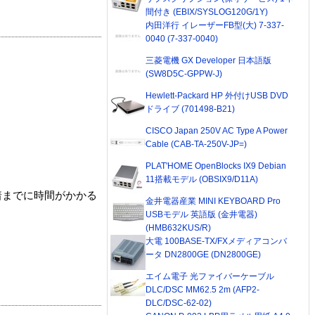
間付き (EBIX/SYSLOG120G/1Y)
内田洋行 イレーザーFB型(大) 7-337-
0040 (7-337-0040)
三菱電機 GX Developer 日本語版
(SW8D5C-GPPW-J)
Hewlett-Packard HP 外付けUSB DVD
ドライブ (701498-B21)
CISCO Japan 250V AC Type A Power
Cable (CAB-TA-250V-JP=)
PLAT'HOME OpenBlocks IX9 Debian
11搭載モデル (OBSIX9/D11A)
着までに時間がかかる
金井電器産業 MINI KEYBOARD Pro
USBモデル 英語版 (金井電器)
(HMB632KUS/R)
大電 100BASE-TX/FXメディアコンバ
ータ DN2800GE (DN2800GE)
エイム電子 光ファイバーケーブル
DLC/DSC MM62.5 2m (AFP2-
DLC/DSC-62-02)