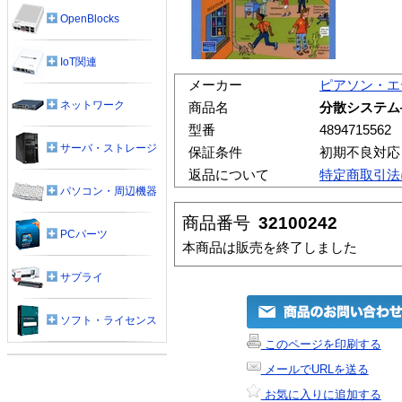
OpenBlocks
IoT関連
メーカー
ピアソン・エ
ネットワーク
商品名
分散システム
型番
4894715562
サーバ・ストレージ
保証条件
初期不良対応
返品について
特定商取引法
パソコン・周辺機器
商品番号
32100242
PCパーツ
本商品は販売を終了しました
サプライ
ソフト・ライセンス
このページを印刷する
メールでURLを送る
お気に入りに追加する