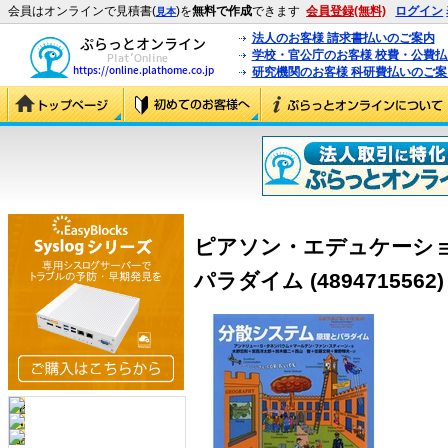
会員はオンラインで見積書(
)を
無料で作成
できます
会員登録(無料)
ログイン
見本
法人のお客様 請求書払いのご案内
学校・官公庁のお客様 校費・公費
研究機関のお客様 科研費払いのご案
ピアソン・エデュケーショ
パラダイム (4894715562)