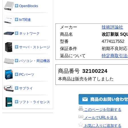
OpenBlocks
IoT関連
メーカー
技術評論社
ネットワーク
商品名
改訂新版 SQ
型番
4774117552
サーバ・ストレージ
保証条件
初期不良対応
返品について
特定商取引法
パソコン・周辺機器
商品番号
32100224
PCパーツ
本商品は販売を終了しました
サプライ
ソフト・ライセンス
このページを印刷する
メールでURLを送る
お気に入りに追加する