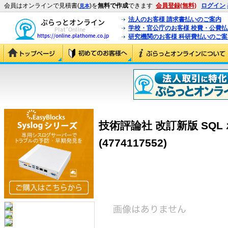
会員はオンラインで見積書(
)を
無料で作成
できます
会員登録(無料)
ログイン
見本
法人のお客様 請求書払いのご案内
学校・官公庁のお客様 校費・公費
研究機関のお客様 科研費払いのご案
技術評論社 改訂新版 SQ
(4774117552)