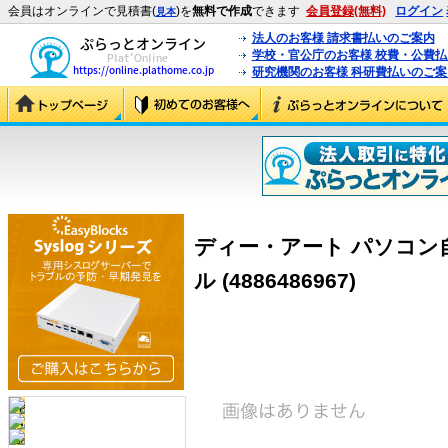
会員はオンラインで見積書(
)を
無料で作成
できます
会員登録(無料)
ログイン
見本
法人のお客様 請求書払いのご案内
学校・官公庁のお客様 校費・公費
研究機関のお客様 科研費払いのご案
ディー・アート パソコン
ル (4886486967)