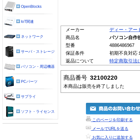
OpenBlocks
IoT関連
メーカー
ディー・アー
ネットワーク
商品名
パソコン自作
型番
4886486967
サーバ・ストレージ
保証条件
初期不良対応
返品について
特定商取引法
パソコン・周辺機器
商品番号
32100220
PCパーツ
本商品は販売を終了しました
サプライ
ソフト・ライセンス
このページを印刷する
メールでURLを送る
お気に入りに追加する