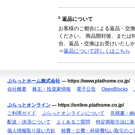
返品について
お客様のご都合による返品・交
ください。 商品開封後、または
合、返品・交換はお受けいたし
⇒
返品について詳しくはこちら
ぷらっとホーム株式会社
—
https://www.plathome.co.jp/
会社概要
株主・投資家情報
電子公告
OpenBlocks
ぷらっとオンライン
—
https://online.plathome.co.jp/
ご利用ガイド
ぷらっとオンラインについて
見積書・納
配送・決済について
よくあるご質問
特定商取引法に基
個人情報取り扱い方針
校費・公費・科研費払い取引のご