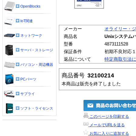
OpenBlocks
IoT関連
メーカー
オライリー・
ネットワーク
商品名
Unixシステ
型番
4873111528
サーバ・ストレージ
保証条件
初期不良対応
返品について
特定商取引法
パソコン・周辺機器
商品番号
32100214
PCパーツ
本商品は販売を終了しました
サプライ
ソフト・ライセンス
このページを印刷する
メールでURLを送る
お気に入りに追加する