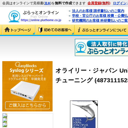
会員はオンラインで見積書(
)を
無料で作成
できます
会員登録(無料)
ログイン
見本
法人のお客様 請求書払いのご案内
学校・官公庁のお客様 校費・公費
研究機関のお客様 科研費払いのご案
オライリー・ジャパン U
チューニング (487311152