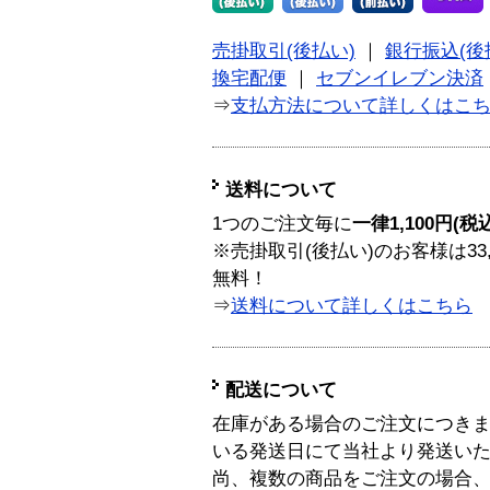
売掛取引(後払い)
｜
銀行振込(後
換宅配便
｜
セブンイレブン決済
⇒
支払方法について詳しくはこ
送料について
1つのご注文毎に
一律1,100円(税
※売掛取引(後払い)のお客様は33
無料！
⇒
送料について詳しくはこちら
配送について
在庫がある場合のご注文につき
いる発送日にて当社より発送い
尚、複数の商品をご注文の場合