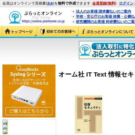
会員はオンラインで見積書(
)を
無料で作成
できます
会員登録(無料)
ログイン
見本
法人のお客様 請求書払いのご案内
学校・官公庁のお客様 校費・公費
研究機関のお客様 科研費払いのご案
オーム社 IT Text 情報セキュ