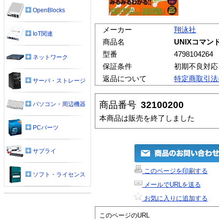
OpenBlocks
メーカー
翔泳社
IoT関連
商品名
UNIXコマ
型番
4798104264
ネットワーク
保証条件
初期不良対応
返品について
特定商取引法
サーバ・ストレージ
商品番号
32100200
パソコン・周辺機器
本商品は販売を終了しました
PCパーツ
サプライ
このページを印刷する
ソフト・ライセンス
メールでURLを送る
お気に入りに追加する
このページのURL