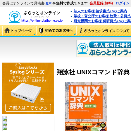
会員はオンラインで見積書(
)を
無料で作成
できます
会員登録(無料)
ログイン
見本
法人のお客様 請求書払いのご案内
学校・官公庁のお客様 校費・公費
研究機関のお客様 科研費払いのご案
翔泳社 UNIXコマンド辞典 ビ