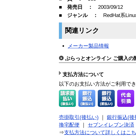
■ 発売日 ：
2003/09/12
■ ジャンル ：
RedHat系Lin
関連リンク
メーカー製品情報
ぷらっとオンライン ご購入の
支払方法について
以下のお支払い方法がご利用で
売掛取引(後払い)
｜
銀行振込(後
換宅配便
｜
セブンイレブン決済
⇒
支払方法について詳しくはこ