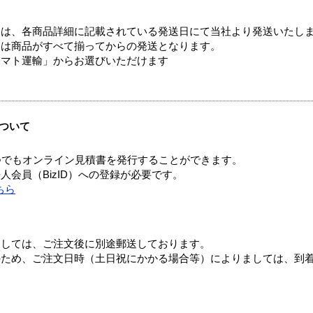
ては、各商品詳細に記載されている発送日にて当社より発送いたし
送は商品がすべて揃ってからの発送となります。
ヤマト運輸」からお選びいただけます
ついて
つでもオンライン見積書を発行することができます。
会員（BizID）への登録が必要です。
ちら
ましては、ご注文後に別途郵送しております。
のため、ご注文日時（土日祝にかかる場合等）によりましては、到