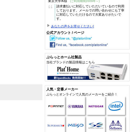
東京大学/K様
(ご利用期間2009年～)
“
請求書払いに対応していただいているので利用
しております。メールでの問い合わせにも丁寧
に対応していただけるので大変ありがたいで
す。
あなたの声をお寄せください!
公式アカウント / ページ
ぷらっとホーム社製品
当社ブランドの製品情報はこちら
人気・定番メーカー
ぷらっとオンラインで人気のメーカーをご紹介！