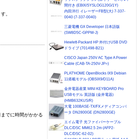
間付き (EBIX/SYSLOG120G/1Y)
内田洋行 イレーザーFB型(大) 7-337-
ます。
0040 (7-337-0040)
三菱電機 GX Developer 日本語版
(SW8D5C-GPPW-J)
Hewlett-Packard HP 外付けUSB DVD
ドライブ (701498-B21)
CISCO Japan 250V AC Type A Power
Cable (CAB-TA-250V-JP=)
PLAT'HOME OpenBlocks IX9 Debian
11搭載モデル (OBSIX9/D11A)
金井電器産業 MINI KEYBOARD Pro
USBモデル 英語版 (金井電器)
(HMB632KUS/R)
大電 100BASE-TX/FXメディアコンバ
ータ DN2800GE (DN2800GE)
着までに時間がかかる
エイム電子 光ファイバーケーブル
DLC/DSC MM62.5 2m (AFP2-
DLC/DSC-62-02)