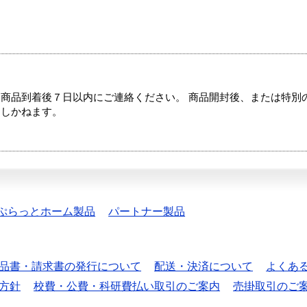
商品到着後７日以内にご連絡ください。 商品開封後、または特別
たしかねます。
ぷらっとホーム製品
パートナー製品
品書・請求書の発行について
配送・決済について
よくあ
方針
校費・公費・科研費払い取引のご案内
売掛取引のご