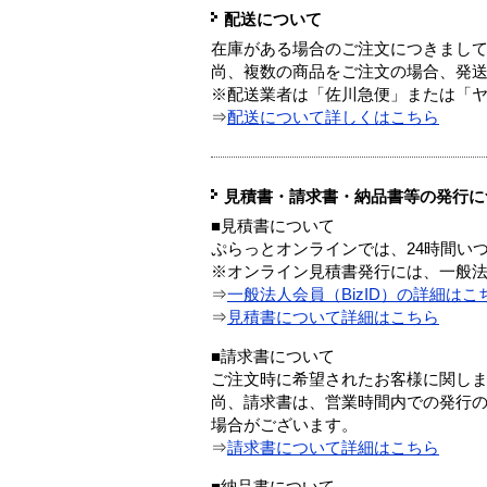
配送について
在庫がある場合のご注文につきまし
尚、複数の商品をご注文の場合、発
※配送業者は「佐川急便」または「
⇒
配送について詳しくはこちら
見積書・請求書・納品書等の発行に
■見積書について
ぷらっとオンラインでは、24時間い
※オンライン見積書発行には、一般法人
⇒
一般法人会員（BizID）の詳細はこ
⇒
見積書について詳細はこちら
■請求書について
ご注文時に希望されたお客様に関し
尚、請求書は、営業時間内での発行
場合がございます。
⇒
請求書について詳細はこちら