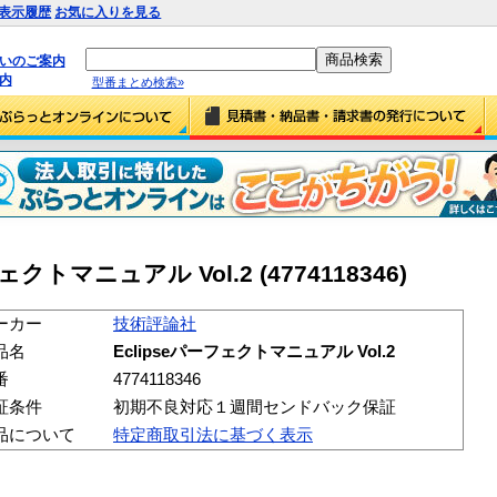
表示履歴
お気に入りを見る
払いのご案内
内
型番まとめ検索»
クトマニュアル Vol.2 (4774118346)
ーカー
技術評論社
品名
Eclipseパーフェクトマニュアル Vol.2
番
4774118346
証条件
初期不良対応１週間センドバック保証
品について
特定商取引法に基づく表示