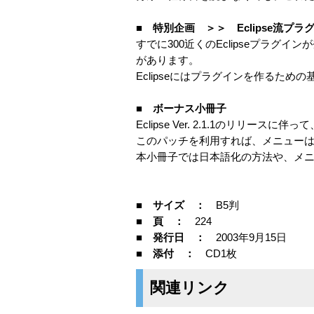
■ 特別企画 ＞＞ Eclipse流プ
すでに300近くのEclipseプラ
があります。
Eclipseにはプラグインを作るた
■ ボーナス小冊子
Eclipse Ver. 2.1.1のリリ
このパッチを利用すれば、メニュー
本小冊子では日本語化の方法や、メ
■ サイズ ：
B5判
■ 頁 ：
224
■ 発行日 ：
2003年9月15日
■ 添付 ：
CD1枚
関連リンク