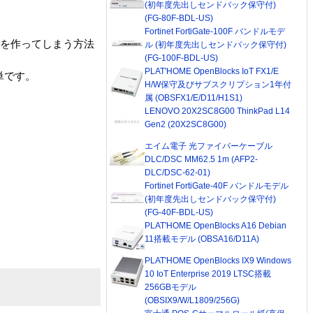
(初年度先出しセンドバック保守付)
(FG-80F-BDL-US)
Fortinet FortiGate-100F バンドルモデ
ンを作ってしまう方法
ル (初年度先出しセンドバック保守付)
(FG-100F-BDL-US)
PLAT'HOME OpenBlocks IoT FX1/E
単です。
H/W保守及びサブスクリプション1年付
属 (OBSFX1/E/D11/H1S1)
LENOVO 20X2SC8G00 ThinkPad L14
Gen2 (20X2SC8G00)
エイム電子 光ファイバーケーブル
DLC/DSC MM62.5 1m (AFP2-
DLC/DSC-62-01)
Fortinet FortiGate-40F バンドルモデル
(初年度先出しセンドバック保守付)
(FG-40F-BDL-US)
PLAT'HOME OpenBlocks A16 Debian
11搭載モデル (OBSA16/D11A)
PLAT'HOME OpenBlocks IX9 Windows
10 IoT Enterprise 2019 LTSC搭載
256GBモデル
(OBSIX9/W/L1809/256G)