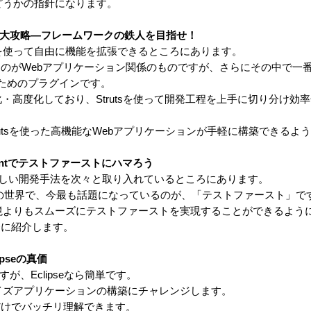
かどうかの指針になります。
ruts大攻略―フレームワークの鉄人を目指せ！
インを使って自由に機能を拡張できるところにあります。
のがWebアプリケーション関係のものですが、さらにその中で一
うためのプラグインです。
化・高度化しており、Strutsを使って開発工程を上手に切り分け効
Strutsを使った高機能なWebアプリケーションが手軽に構築できるよ
t＋Antでテストファーストにハマろう
は、新しい開発手法を次々と取り入れているところにあります。
の世界で、今最も話題になっているのが、「テストファースト」で
発環境よりもスムーズにテストファーストを実現することができるよう
挙に紹介します。
pseの真価
が、Eclipseなら簡単です。
プライズアプリケーションの構築にチャレンジします。
だけでバッチリ理解できます。