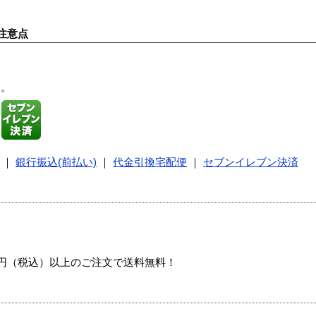
注意点
す。
｜
銀行振込(前払い)
｜
代金引換宅配便
｜
セブンイレブン決済
00円（税込）以上のご注文で送料無料！