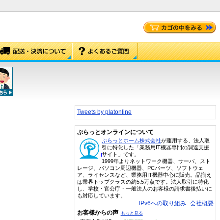
Tweets by platonline
ぷらっとオンラインについて
ぷらっとホーム株式会社
が運用する、法人取
引に特化した「業務用IT機器専門の調達支援
サイト」です。
1999年よりネットワーク機器、サーバ、スト
レージ、パソコン周辺機器、PCパーツ、ソフトウェ
ア、ライセンスなど、業務用IT機器中心に販売。品揃え
は業界トップクラスの約5.5万点です。法人取引に特化
し、学校・官公庁・一般法人のお客様の請求書後払いに
も対応しています。
IPv6への取り組み
会社概要
お客様からの声
もっと見る