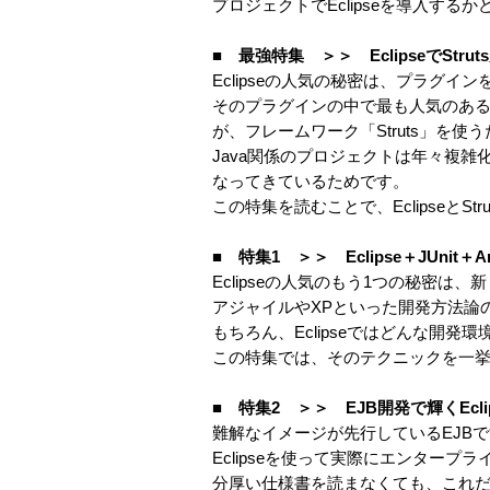
プロジェクトでEclipseを導入する
■ 最強特集 ＞＞ EclipseでSt
Eclipseの人気の秘密は、プラグ
そのプラグインの中で最も人気のある
が、フレームワーク「Struts」を使
Java関係のプロジェクトは年々複雑
なってきているためです。
この特集を読むことで、Eclipseと
■ 特集1 ＞＞ Eclipse＋JUni
Eclipseの人気のもう1つの秘密
アジャイルやXPといった開発方法論
もちろん、Eclipseではどんな開
この特集では、そのテクニックを一
■ 特集2 ＞＞ EJB開発で輝くEcli
難解なイメージが先行しているEJBです
Eclipseを使って実際にエンター
分厚い仕様書を読まなくても、これ