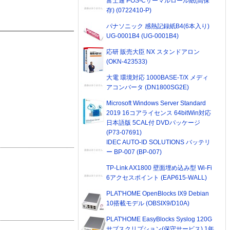
富士通 POS-Cサーマルロール紙(高保
存) (0722410-P)
パナソニック 感熱記録紙B4(6本入り)
UG-0001B4 (UG-0001B4)
応研 販売大臣 NX スタンドアロン
(OKN-423533)
大電 環境対応 1000BASE-T/X メディ
アコンバータ (DN1800SG2E)
Microsoft Windows Server Standard
2019 16コアライセンス 64bitWin対応
日本語版 5CAL付 DVDパッケージ
(P73-07691)
IDEC AUTO-ID SOLUTIONS バッテリ
ー BP-007 (BP-007)
TP-Link AX1800 壁面埋め込み型 Wi-Fi
6アクセスポイント (EAP615-WALL)
PLAT'HOME OpenBlocks IX9 Debian
10搭載モデル (OBSIX9/D10A)
PLAT'HOME EasyBlocks Syslog 120G
サブスクリプション(保守サービス) 1年