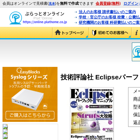
会員はオンラインで見積書(
)を
無料で作成
できます
会員登録(無料)
ログイン
見本
法人のお客様 請求書払いのご案内
学校・官公庁のお客様 校費・公費
研究機関のお客様 科研費払いのご案
技術評論社 Eclipseパーフェ
メ
商
型
保
返