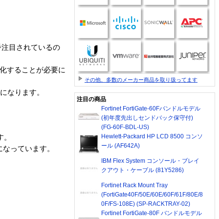
番注目されているの
率化することが必要に
その他、多数のメーカー商品を取り扱ってます
うになります。
注目の商品
Fortinet FortiGate-60Fバンドルモデル
(初年度先出しセンドバック保守付)
(FG-60F-BDL-US)
Hewlett-Packard HP LCD 8500 コンソ
す。
ール (AF642A)
になっています。
IBM Flex System コンソール・ブレイ
クアウト・ケーブル (81Y5286)
Fortinet Rack Mount Tray
(FortiGate40F/50E/60E/60F/61F/80E/8
0F/FS-108E) (SP-RACKTRAY-02)
Fortinet FortiGate-80F バンドルモデル