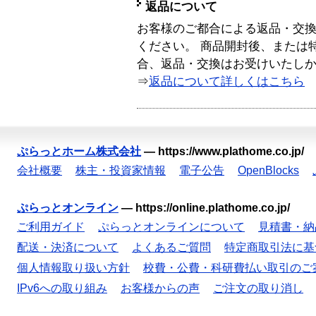
返品について
お客様のご都合による返品・交
ください。 商品開封後、または
合、返品・交換はお受けいたし
⇒
返品について詳しくはこちら
ぷらっとホーム株式会社
—
https://www.plathome.co.jp/
会社概要
株主・投資家情報
電子公告
OpenBlocks
ぷらっとオンライン
—
https://online.plathome.co.jp/
ご利用ガイド
ぷらっとオンラインについて
見積書・納
配送・決済について
よくあるご質問
特定商取引法に基
個人情報取り扱い方針
校費・公費・科研費払い取引のご
IPv6への取り組み
お客様からの声
ご注文の取り消し