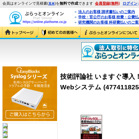
会員はオンラインで見積書(
)を
無料で作成
できます
会員登録(無料)
ログイン
見本
法人のお客様 請求書払いのご案内
学校・官公庁のお客様 校費・公費
研究機関のお客様 科研費払いのご案
技術評論社 いますぐ導入！
Webシステム (477411825