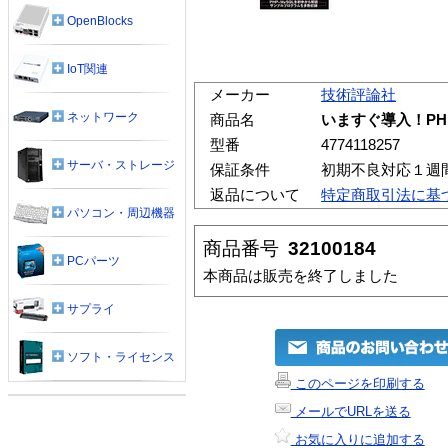
OpenBlocks
IoT関連
メーカー
技術評論社
ネットワーク
商品名
いますぐ導入！PH
型番
4774118257
サーバ・ストレージ
保証条件
初期不良対応１週
返品について
特定商取引法に基
パソコン・周辺機器
商品番号
32100184
PCパーツ
本商品は販売を終了しました
サプライ
ソフト・ライセンス
このページを印刷する
メールでURLを送る
お気に入りに追加する