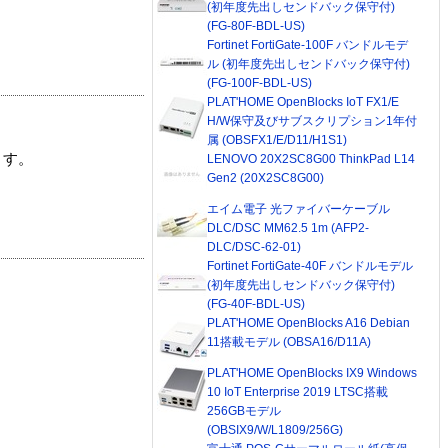
(初年度先出しセンドバック保守付)
(FG-80F-BDL-US)
Fortinet FortiGate-100F バンドルモデ
ル (初年度先出しセンドバック保守付)
(FG-100F-BDL-US)
PLAT'HOME OpenBlocks IoT FX1/E
H/W保守及びサブスクリプション1年付
属 (OBSFX1/E/D11/H1S1)
ます。
LENOVO 20X2SC8G00 ThinkPad L14
Gen2 (20X2SC8G00)
エイム電子 光ファイバーケーブル
DLC/DSC MM62.5 1m (AFP2-
DLC/DSC-62-01)
Fortinet FortiGate-40F バンドルモデル
(初年度先出しセンドバック保守付)
(FG-40F-BDL-US)
PLAT'HOME OpenBlocks A16 Debian
11搭載モデル (OBSA16/D11A)
PLAT'HOME OpenBlocks IX9 Windows
10 IoT Enterprise 2019 LTSC搭載
256GBモデル
(OBSIX9/W/L1809/256G)