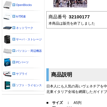
OpenBlocks
商品番号
32100177
IoT関連
本商品は販売を終了しました
ネットワーク
サーバ・ストレージ
パソコン・周辺機器
PCパーツ
商品説明
サプライ
ソフト・ライセンス
日本人にも人気の高いヴェネチアを
北東イタリア全域を網羅したガイド
■ サイズ ：
A5判