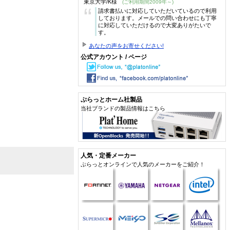
東京大学/K様
(ご利用期間2009年～)
“
請求書払いに対応していただいているので利用
しております。メールでの問い合わせにも丁寧
に対応していただけるので大変ありがたいで
す。
あなたの声をお寄せください!
公式アカウント / ページ
ぷらっとホーム社製品
当社ブランドの製品情報はこちら
人気・定番メーカー
ぷらっとオンラインで人気のメーカーをご紹介！