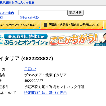
表示履歴
お気に入りを見る
払いのご案内
内
型番まとめ検索»
リア (4822228827)
ーカー
日経BP
品名
ヴェネチア・北東イタリア
番
4822228827
証条件
初期不良対応１週間センドバック保証
品について
特定商取引法に基づく表示