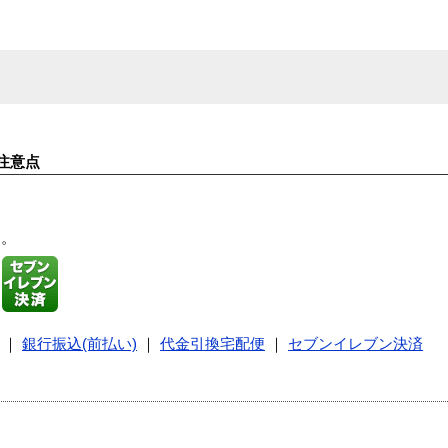
注意点
す。
｜
銀行振込(前払い)
｜
代金引換宅配便
｜
セブンイレブン決済