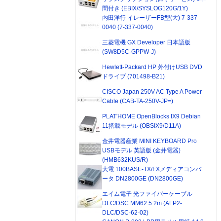
間付き (EBIX/SYSLOG120G/1Y)
内田洋行 イレーザーFB型(大) 7-337-
0040 (7-337-0040)
三菱電機 GX Developer 日本語版
(SW8D5C-GPPW-J)
Hewlett-Packard HP 外付けUSB DVD
ドライブ (701498-B21)
CISCO Japan 250V AC Type A Power
Cable (CAB-TA-250V-JP=)
PLAT'HOME OpenBlocks IX9 Debian
11搭載モデル (OBSIX9/D11A)
金井電器産業 MINI KEYBOARD Pro
USBモデル 英語版 (金井電器)
(HMB632KUS/R)
大電 100BASE-TX/FXメディアコンバ
ータ DN2800GE (DN2800GE)
エイム電子 光ファイバーケーブル
DLC/DSC MM62.5 2m (AFP2-
DLC/DSC-62-02)