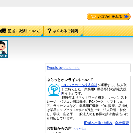
Tweets by platonline
ぷらっとオンラインについて
ぷらっとホーム株式会社
が運用する、法人取
引に特化した「業務用IT機器専門の調達支援
サイト」です。
1999年よりネットワーク機器、サーバ、スト
レージ、パソコン周辺機器、PCパーツ、ソフトウェ
ア、ライセンスなど、業務用IT機器中心に販売。品揃え
は業界トップクラスの約5.5万点です。法人取引に特化
し、学校・官公庁・一般法人のお客様の請求書後払いに
も対応しています。
IPv6への取り組み
会社概要
お客様からの声
もっと見る