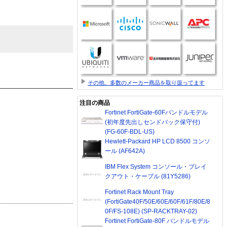
その他、多数のメーカー商品を取り扱ってます
注目の商品
Fortinet FortiGate-60Fバンドルモデル
(初年度先出しセンドバック保守付)
(FG-60F-BDL-US)
Hewlett-Packard HP LCD 8500 コンソ
ール (AF642A)
IBM Flex System コンソール・ブレイ
クアウト・ケーブル (81Y5286)
Fortinet Rack Mount Tray
(FortiGate40F/50E/60E/60F/61F/80E/8
0F/FS-108E) (SP-RACKTRAY-02)
Fortinet FortiGate-80F バンドルモデル