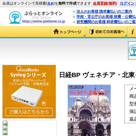
会員はオンラインで見積書(
)を
無料で作成
できます
会員登録(無料)
ログイン
見本
法人のお客様 請求書払いのご案内
学校・官公庁のお客様 校費・公費
研究機関のお客様 科研費払いのご案
日経BP ヴェネチア・北東イタ
メ
商
型
保
返