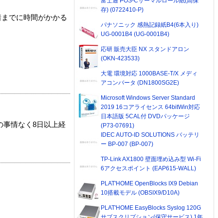
富士通 POS-Cサーマルロール紙(高保
存) (0722410-P)
着までに時間がかかる
パナソニック 感熱記録紙B4(6本入り)
UG-0001B4 (UG-0001B4)
応研 販売大臣 NX スタンドアロン
(OKN-423533)
大電 環境対応 1000BASE-T/X メディ
アコンバータ (DN1800SG2E)
Microsoft Windows Server Standard
2019 16コアライセンス 64bitWin対応
日本語版 5CAL付 DVDパッケージ
の事情なく8日以上経
(P73-07691)
IDEC AUTO-ID SOLUTIONS バッテリ
ー BP-007 (BP-007)
TP-Link AX1800 壁面埋め込み型 Wi-Fi
6アクセスポイント (EAP615-WALL)
PLAT'HOME OpenBlocks IX9 Debian
10搭載モデル (OBSIX9/D10A)
PLAT'HOME EasyBlocks Syslog 120G
サブスクリプション(保守サービス) 1年