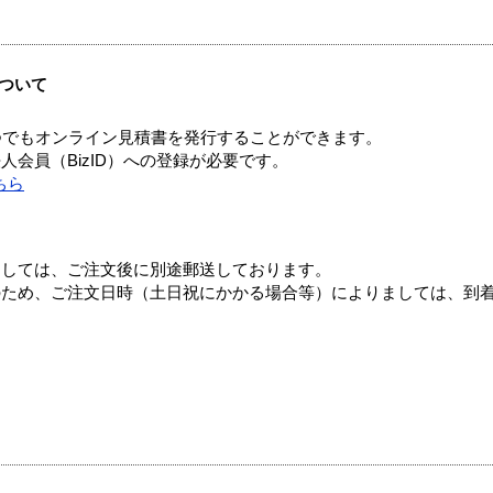
ついて
つでもオンライン見積書を発行することができます。
会員（BizID）への登録が必要です。
ちら
ましては、ご注文後に別途郵送しております。
のため、ご注文日時（土日祝にかかる場合等）によりましては、到