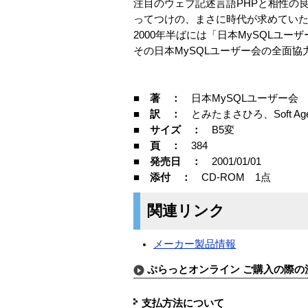
注目のウェブ記述言語PHPと相性の
ってつけの、まさに時代が求めてい
2000年半ばには「日本MySQLユ
その日本MySQLユーザー会の全面協
■ 著 ：
日本MySQLユーザー会
■ 訳 ：
とみたまさひろ、Soft Age
■ サイズ ：
B5変
■ 頁 ：
384
■ 発売日 ：
2001/01/01
■ 添付 ：
CD-ROM 1点
関連リンク
メーカー製品情報
ぷらっとオンライン ご購入の際の
支払方法について