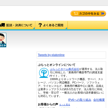
Tweets by platonline
ぷらっとオンラインについて
ぷらっとホーム株式会社
が運用する、法人取
引に特化した「業務用IT機器専門の調達支援
サイト」です。
1999年よりネットワーク機器、サーバ、スト
レージ、パソコン周辺機器、PCパーツ、ソフトウェ
ア、ライセンスなど、業務用IT機器中心に販売。品揃え
は業界トップクラスの約5.5万点です。法人取引に特化
し、学校・官公庁・一般法人のお客様の請求書後払いに
も対応しています。
IPv6への取り組み
会社概要
お客様からの声
もっと見る