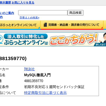
表示履歴
お気に入りを見る
払いのご案内
内
型番まとめ検索»
1359770)
ーカー
翔泳社
品名
MySQL徹底入門
番
4881359770
証条件
初期不良対応１週間センドバック保証
品について
特定商取引法に基づく表示