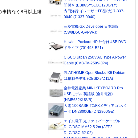
間付き (EBIX/SYSLOG120G/1Y)
内田洋行 イレーザーFB型(大) 7-337-
の事情なく8日以上経
0040 (7-337-0040)
三菱電機 GX Developer 日本語版
(SW8D5C-GPPW-J)
Hewlett-Packard HP 外付けUSB DVD
ドライブ (701498-B21)
CISCO Japan 250V AC Type A Power
Cable (CAB-TA-250V-JP=)
PLAT'HOME OpenBlocks IX9 Debian
11搭載モデル (OBSIX9/D11A)
金井電器産業 MINI KEYBOARD Pro
USBモデル 英語版 (金井電器)
(HMB632KUS/R)
大電 100BASE-TX/FXメディアコンバ
ータ DN2800GE (DN2800GE)
エイム電子 光ファイバーケーブル
DLC/DSC MM62.5 2m (AFP2-
DLC/DSC-62-02)