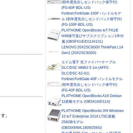
(初年度先出しセンドバック保守付)
(FG-80F-BDL-US)
Fortinet FortiGate-100F バンドルモデ
ル (初年度先出しセンドバック保守付)
(FG-100F-BDL-US)
PLAT'HOME OpenBlocks IoT FX1/E
H/W保守及びサブスクリプション1年付
属 (OBSFX1/E/D11/H1S1)
LENOVO 20X2SC8G00 ThinkPad L14
Gen2 (20X2SC8G00)
エイム電子 光ファイバーケーブル
DLC/DSC MM62.5 1m (AFP2-
DLC/DSC-62-01)
Fortinet FortiGate-40F バンドルモデル
(初年度先出しセンドバック保守付)
(FG-40F-BDL-US)
PLAT'HOME OpenBlocks A16 Debian
11搭載モデル (OBSA16/D11A)
PLAT'HOME OpenBlocks IX9 Windows
ます。
10 IoT Enterprise 2019 LTSC搭載
256GBモデル
(OBSIX9/W/L1809/256G)