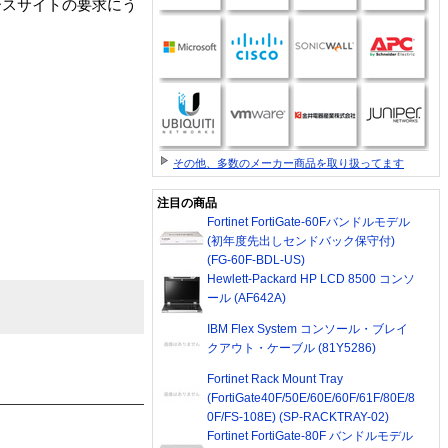
ースサイトの要求にう
その他、多数のメーカー商品を取り扱ってます
注目の商品
Fortinet FortiGate-60Fバンドルモデル
(初年度先出しセンドバック保守付)
(FG-60F-BDL-US)
Hewlett-Packard HP LCD 8500 コンソ
ール (AF642A)
IBM Flex System コンソール・ブレイ
クアウト・ケーブル (81Y5286)
Fortinet Rack Mount Tray
(FortiGate40F/50E/60E/60F/61F/80E/8
0F/FS-108E) (SP-RACKTRAY-02)
Fortinet FortiGate-80F バンドルモデル