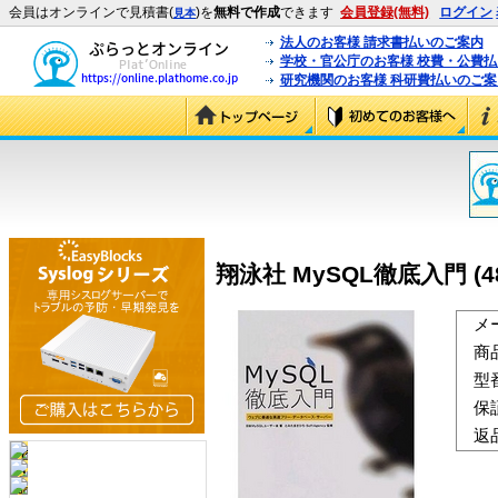
会員はオンラインで見積書(
)を
無料で作成
できます
会員登録(無料)
ログイン
見本
法人のお客様 請求書払いのご案内
学校・官公庁のお客様 校費・公費
研究機関のお客様 科研費払いのご案
翔泳社 MySQL徹底入門 (488
メ
商
型
保
返