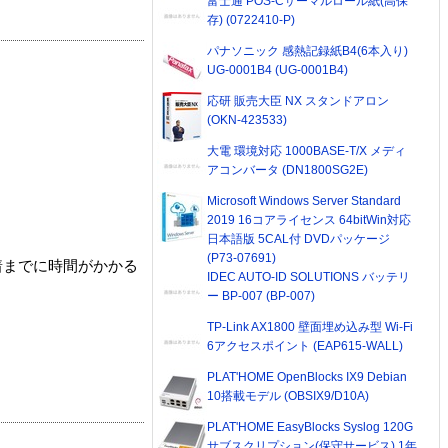
富士通 POS-Cサーマルロール紙(高保
存) (0722410-P)
パナソニック 感熱記録紙B4(6本入り)
UG-0001B4 (UG-0001B4)
応研 販売大臣 NX スタンドアロン
(OKN-423533)
大電 環境対応 1000BASE-T/X メディ
アコンバータ (DN1800SG2E)
Microsoft Windows Server Standard
2019 16コアライセンス 64bitWin対応
日本語版 5CAL付 DVDパッケージ
(P73-07691)
着までに時間がかかる
IDEC AUTO-ID SOLUTIONS バッテリ
ー BP-007 (BP-007)
TP-Link AX1800 壁面埋め込み型 Wi-Fi
6アクセスポイント (EAP615-WALL)
PLAT'HOME OpenBlocks IX9 Debian
10搭載モデル (OBSIX9/D10A)
PLAT'HOME EasyBlocks Syslog 120G
サブスクリプション(保守サービス) 1年