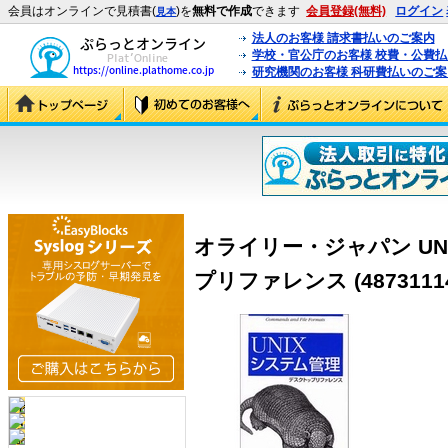
会員はオンラインで見積書(
)を
無料で作成
できます
会員登録(無料)
ログイン
見本
法人のお客様 請求書払いのご案内
学校・官公庁のお客様 校費・公費
研究機関のお客様 科研費払いのご案
オライリー・ジャパン UN
プリファレンス (48731114