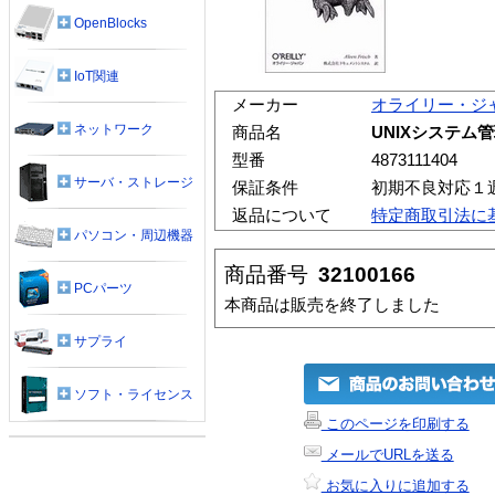
OpenBlocks
IoT関連
メーカー
オライリー・ジ
ネットワーク
商品名
UNIXシステム
型番
4873111404
サーバ・ストレージ
保証条件
初期不良対応１
返品について
特定商取引法に
パソコン・周辺機器
商品番号
32100166
PCパーツ
本商品は販売を終了しました
サプライ
ソフト・ライセンス
このページを印刷する
メールでURLを送る
お気に入りに追加する