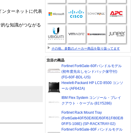
はインターネットに代表
片的な知識がつながる
その他、多数のメーカー商品を取り扱ってます
注目の商品
Fortinet FortiGate-60Fバンドルモデル
(初年度先出しセンドバック保守付)
(FG-60F-BDL-US)
Hewlett-Packard HP LCD 8500 コンソ
ール (AF642A)
IBM Flex System コンソール・ブレイ
クアウト・ケーブル (81Y5286)
Fortinet Rack Mount Tray
(FortiGate40F/50E/60E/60F/61F/80E/8
0F/FS-108E) (SP-RACKTRAY-02)
Fortinet FortiGate-80F バンドルモデル