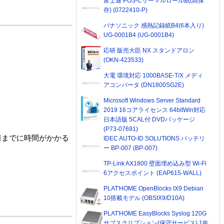
富士通 POS-Cサーマルロール紙(高保
存) (0722410-P)
パナソニック 感熱記録紙B4(6本入り)
UG-0001B4 (UG-0001B4)
応研 販売大臣 NX スタンドアロン
(OKN-423533)
大電 環境対応 1000BASE-T/X メディ
アコンバータ (DN1800SG2E)
Microsoft Windows Server Standard
2019 16コアライセンス 64bitWin対応
日本語版 5CAL付 DVDパッケージ
(P73-07691)
着までに時間がかかる
IDEC AUTO-ID SOLUTIONS バッテリ
ー BP-007 (BP-007)
TP-Link AX1800 壁面埋め込み型 Wi-Fi
6アクセスポイント (EAP615-WALL)
PLAT'HOME OpenBlocks IX9 Debian
10搭載モデル (OBSIX9/D10A)
PLAT'HOME EasyBlocks Syslog 120G
サブスクリプション(保守サービス) 1年