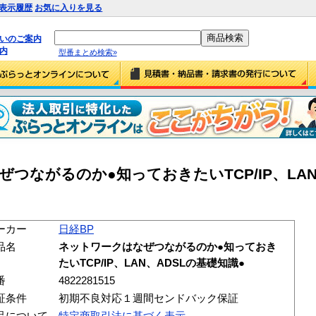
表示履歴
お気に入りを見る
払いのご案内
内
型番まとめ検索»
ぜつながるのか●知っておきたいTCP/IP、LAN
ーカー
日経BP
品名
ネットワークはなぜつながるのか●知っておき
たいTCP/IP、LAN、ADSLの基礎知識●
番
4822281515
証条件
初期不良対応１週間センドバック保証
品について
特定商取引法に基づく表示