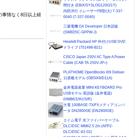
間付き (EBIX/SYSLOG120G/1Y)
内田洋行 イレーザーFB型(大) 7-337-
の事情なく8日以上経
0040 (7-337-0040)
三菱電機 GX Developer 日本語版
(SW8D5C-GPPW-J)
Hewlett-Packard HP 外付けUSB DVD
ドライブ (701498-B21)
CISCO Japan 250V AC Type A Power
Cable (CAB-TA-250V-JP=)
PLAT'HOME OpenBlocks IX9 Debian
11搭載モデル (OBSIX9/D11A)
金井電器産業 MINI KEYBOARD Pro
USBモデル 英語版 (金井電器)
(HMB632KUS/R)
大電 100BASE-TX/FXメディアコンバ
ータ DN2800GE (DN2800GE)
エイム電子 光ファイバーケーブル
DLC/DSC MM62.5 2m (AFP2-
DLC/DSC-62-02)