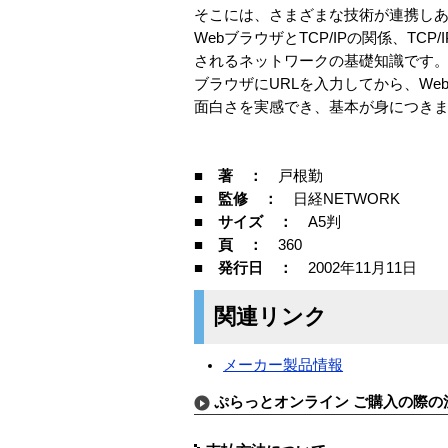
そこには、さまざまな技術が連携し
WebブラウザとTCP/IPの関係、T
されるネットワークの基礎知識です
ブラウザにURLを入力してから、W
面白さを実感でき、基本が身につき
■ 著 ：
戸根勤
■ 監修 ：
日経NETWORK
■ サイズ ：
A5判
■ 頁 ：
360
■ 発行日 ：
2002年11月11日
関連リンク
メーカー製品情報
ぷらっとオンライン ご購入の際の