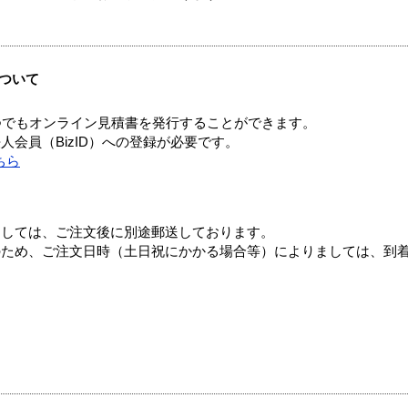
ついて
つでもオンライン見積書を発行することができます。
会員（BizID）への登録が必要です。
ちら
ましては、ご注文後に別途郵送しております。
のため、ご注文日時（土日祝にかかる場合等）によりましては、到