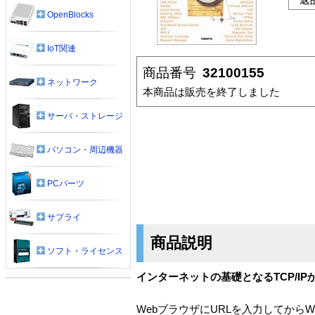
OpenBlocks
IoT関連
商品番号
32100155
ネットワーク
本商品は販売を終了しました
サーバ・ストレージ
パソコン・周辺機器
PCパーツ
サプライ
商品説明
ソフト・ライセンス
インターネットの基礎となるTCP/
WebブラウザにURLを入力してか