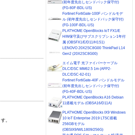
(初年度先出しセンドバック保守付)
(FG-80F-BDL-US)
Fortinet FortiGate-100F バンドルモデ
ル (初年度先出しセンドバック保守付)
(FG-100F-BDL-US)
PLAT'HOME OpenBlocks IoT FX1/E
H/W保守及びサブスクリプション1年付
属 (OBSFX1/E/D11/H1S1)
LENOVO 20X2SC8G00 ThinkPad L14
Gen2 (20X2SC8G00)
エイム電子 光ファイバーケーブル
DLC/DSC MM62.5 1m (AFP2-
DLC/DSC-62-01)
Fortinet FortiGate-40F バンドルモデル
(初年度先出しセンドバック保守付)
(FG-40F-BDL-US)
PLAT'HOME OpenBlocks A16 Debian
11搭載モデル (OBSA16/D11A)
PLAT'HOME OpenBlocks IX9 Windows
10 IoT Enterprise 2019 LTSC搭載
ます。
256GBモデル
(OBSIX9/W/L1809/256G)