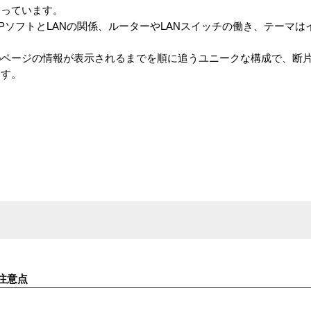
あっています。
CP/IPソフトとLANの関係、ルーターやLANスイッチの働き、テーマ
。
ebページの情報が表示されるまでを順に追うユニークな構成で、断
ます。
注意点