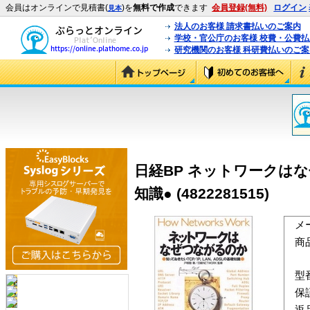
会員はオンラインで見積書(
)を
無料で作成
できます
会員登録(無料)
ログイン
見本
法人のお客様 請求書払いのご案内
学校・官公庁のお客様 校費・公費
研究機関のお客様 科研費払いのご案
日経BP ネットワークはな
知識● (4822281515)
メ
商
型
保
返