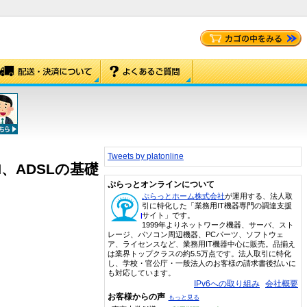
Tweets by platonline
、ADSLの基礎
ぷらっとオンラインについて
ぷらっとホーム株式会社
が運用する、法人取
引に特化した「業務用IT機器専門の調達支援
サイト」です。
1999年よりネットワーク機器、サーバ、スト
レージ、パソコン周辺機器、PCパーツ、ソフトウェ
ア、ライセンスなど、業務用IT機器中心に販売。品揃え
は業界トップクラスの約5.5万点です。法人取引に特化
し、学校・官公庁・一般法人のお客様の請求書後払いに
も対応しています。
IPv6への取り組み
会社概要
お客様からの声
もっと見る