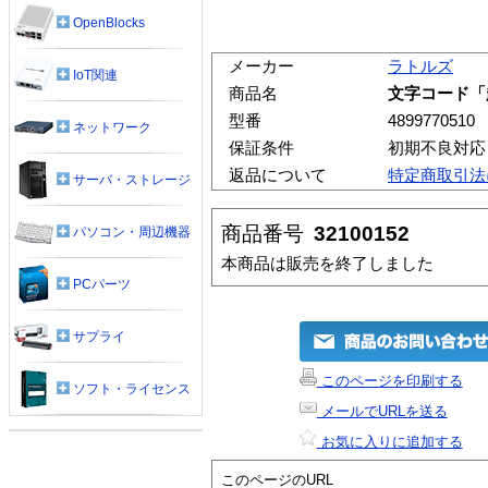
OpenBlocks
メーカー
ラトルズ
IoT関連
商品名
文字コード「
型番
4899770510
ネットワーク
保証条件
初期不良対応
返品について
特定商取引法
サーバ・ストレージ
商品番号
32100152
パソコン・周辺機器
本商品は販売を終了しました
PCパーツ
サプライ
このページを印刷する
ソフト・ライセンス
メールでURLを送る
お気に入りに追加する
このページのURL