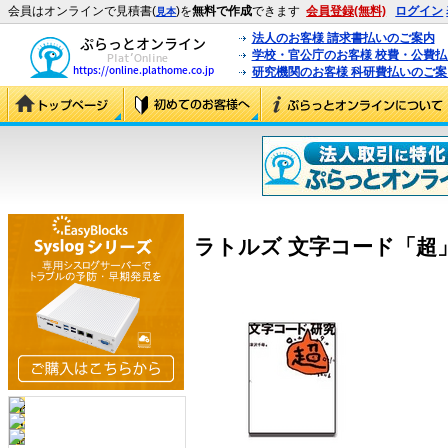
会員はオンラインで見積書(
)を
無料で作成
できます
会員登録(無料)
ログイン
見本
法人のお客様 請求書払いのご案内
学校・官公庁のお客様 校費・公費
研究機関のお客様 科研費払いのご案
ラトルズ 文字コード「超」研究