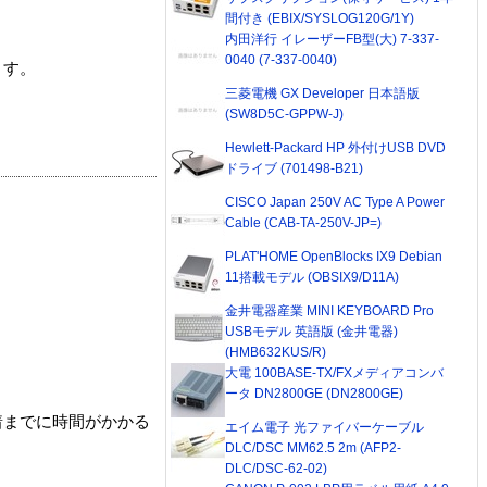
間付き (EBIX/SYSLOG120G/1Y)
内田洋行 イレーザーFB型(大) 7-337-
0040 (7-337-0040)
ます。
三菱電機 GX Developer 日本語版
(SW8D5C-GPPW-J)
Hewlett-Packard HP 外付けUSB DVD
ドライブ (701498-B21)
CISCO Japan 250V AC Type A Power
Cable (CAB-TA-250V-JP=)
PLAT'HOME OpenBlocks IX9 Debian
11搭載モデル (OBSIX9/D11A)
金井電器産業 MINI KEYBOARD Pro
USBモデル 英語版 (金井電器)
(HMB632KUS/R)
大電 100BASE-TX/FXメディアコンバ
ータ DN2800GE (DN2800GE)
着までに時間がかかる
エイム電子 光ファイバーケーブル
DLC/DSC MM62.5 2m (AFP2-
DLC/DSC-62-02)