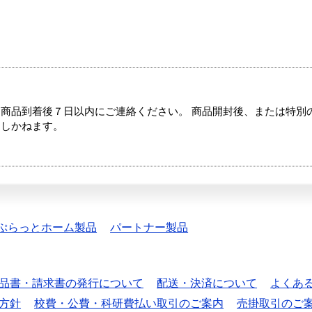
商品到着後７日以内にご連絡ください。 商品開封後、または特別
たしかねます。
ぷらっとホーム製品
パートナー製品
品書・請求書の発行について
配送・決済について
よくあ
方針
校費・公費・科研費払い取引のご案内
売掛取引のご