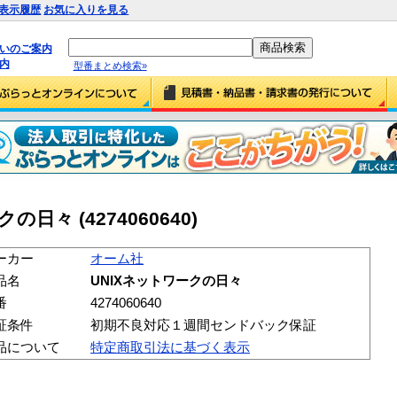
表示履歴
お気に入りを見る
払いのご案内
内
型番まとめ検索»
日々 (4274060640)
ーカー
オーム社
品名
UNIXネットワークの日々
番
4274060640
証条件
初期不良対応１週間センドバック保証
品について
特定商取引法に基づく表示