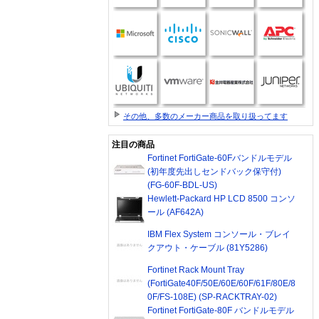
その他、多数のメーカー商品を取り扱ってます
注目の商品
Fortinet FortiGate-60Fバンドルモデル
(初年度先出しセンドバック保守付)
(FG-60F-BDL-US)
Hewlett-Packard HP LCD 8500 コンソ
ール (AF642A)
IBM Flex System コンソール・ブレイ
クアウト・ケーブル (81Y5286)
Fortinet Rack Mount Tray
(FortiGate40F/50E/60E/60F/61F/80E/8
0F/FS-108E) (SP-RACKTRAY-02)
Fortinet FortiGate-80F バンドルモデル