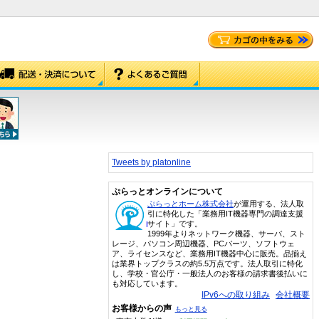
Tweets by platonline
ぷらっとオンラインについて
ぷらっとホーム株式会社
が運用する、法人取
引に特化した「業務用IT機器専門の調達支援
サイト」です。
1999年よりネットワーク機器、サーバ、スト
レージ、パソコン周辺機器、PCパーツ、ソフトウェ
ア、ライセンスなど、業務用IT機器中心に販売。品揃え
は業界トップクラスの約5.5万点です。法人取引に特化
し、学校・官公庁・一般法人のお客様の請求書後払いに
も対応しています。
IPv6への取り組み
会社概要
お客様からの声
もっと見る