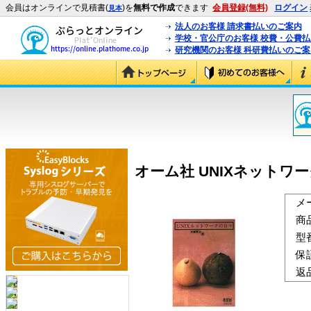
会員はオンラインで見積書(
)を
無料で作成
できます
会員登録(無料)
ログイン
見本
法人のお客様 請求書払いのご案内
学校・官公庁のお客様 校費・公費
研究機関のお客様 科研費払いのご案
オーム社 UNIXネットワークの
メ
商
型
保
返