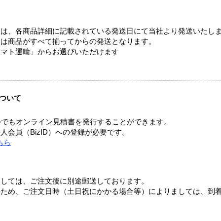
ては、各商品詳細に記載されている発送日にて当社より発送いたし
送は商品がすべて揃ってからの発送となります。
ヤマト運輸」からお選びいただけます
ついて
つでもオンライン見積書を発行することができます。
会員（BizID）への登録が必要です。
ちら
ましては、ご注文後に別途郵送しております。
のため、ご注文日時（土日祝にかかる場合等）によりましては、到