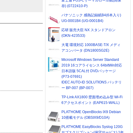
富士通 POS-Cサーマルロール紙(高保
存) (0722410-P)
パナソニック 感熱記録紙B4(6本入り)
UG-0001B4 (UG-0001B4)
応研 販売大臣 NX スタンドアロン
(OKN-423533)
大電 環境対応 1000BASE-T/X メディ
アコンバータ (DN1800SG2E)
Microsoft Windows Server Standard
2019 16コアライセンス 64bitWin対応
日本語版 5CAL付 DVDパッケージ
(P73-07691)
IDEC AUTO-ID SOLUTIONS バッテリ
ー BP-007 (BP-007)
TP-Link AX1800 壁面埋め込み型 Wi-Fi
6アクセスポイント (EAP615-WALL)
PLAT'HOME OpenBlocks IX9 Debian
10搭載モデル (OBSIX9/D10A)
PLAT'HOME EasyBlocks Syslog 120G
サブスクリプション(保守サービス) 1年