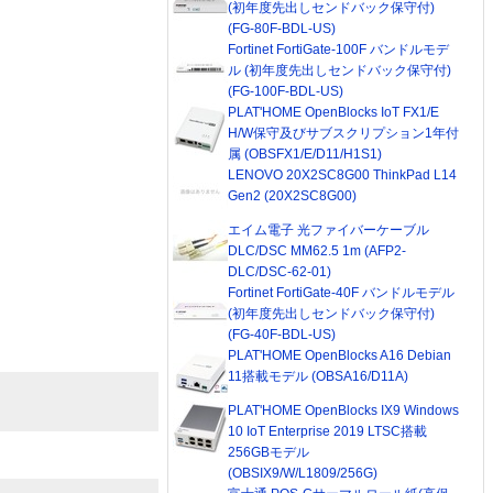
(初年度先出しセンドバック保守付)
(FG-80F-BDL-US)
Fortinet FortiGate-100F バンドルモデ
ル (初年度先出しセンドバック保守付)
(FG-100F-BDL-US)
PLAT'HOME OpenBlocks IoT FX1/E
H/W保守及びサブスクリプション1年付
属 (OBSFX1/E/D11/H1S1)
LENOVO 20X2SC8G00 ThinkPad L14
Gen2 (20X2SC8G00)
エイム電子 光ファイバーケーブル
DLC/DSC MM62.5 1m (AFP2-
DLC/DSC-62-01)
Fortinet FortiGate-40F バンドルモデル
(初年度先出しセンドバック保守付)
(FG-40F-BDL-US)
PLAT'HOME OpenBlocks A16 Debian
11搭載モデル (OBSA16/D11A)
PLAT'HOME OpenBlocks IX9 Windows
10 IoT Enterprise 2019 LTSC搭載
256GBモデル
(OBSIX9/W/L1809/256G)