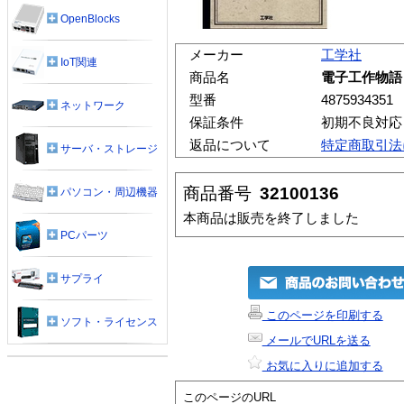
OpenBlocks
メーカー
工学社
IoT関連
商品名
電子工作物語
型番
4875934351
ネットワーク
保証条件
初期不良対応
返品について
特定商取引法
サーバ・ストレージ
商品番号
32100136
パソコン・周辺機器
本商品は販売を終了しました
PCパーツ
サプライ
このページを印刷する
ソフト・ライセンス
メールでURLを送る
お気に入りに追加する
このページのURL