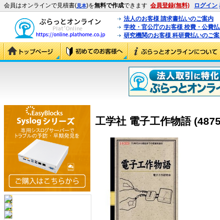
会員はオンラインで見積書(
)を
無料で作成
できます
会員登録(無料)
ログイン
見本
法人のお客様 請求書払いのご案内
学校・官公庁のお客様 校費・公費
研究機関のお客様 科研費払いのご案
工学社 電子工作物語 (48759