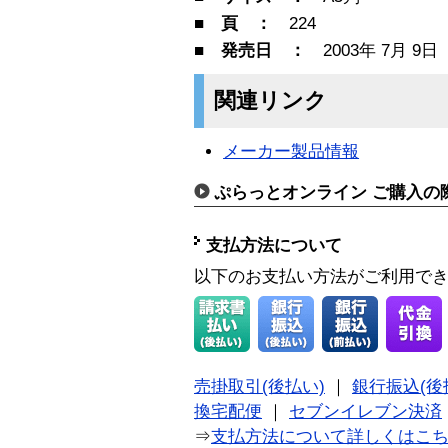
■ 頁 ：
224
■ 発売日 ：
2003年 7月 9日
関連リンク
メーカー製品情報
ぷらっとオンライン ご購入の
支払方法について
以下のお支払い方法がご利用で
売掛取引(後払い)
｜
銀行振込(後
換宅配便
｜
セブンイレブン決済
⇒
支払方法について詳しくはこ