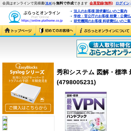
会員はオンラインで見積書(
)を
無料で作成
できます
会員登録(無料)
ログイン
見本
法人のお客様 請求書払いのご案内
学校・官公庁のお客様 校費・公費
研究機関のお客様 科研費払いのご案
秀和システム 図解・標準 
(4798005231)