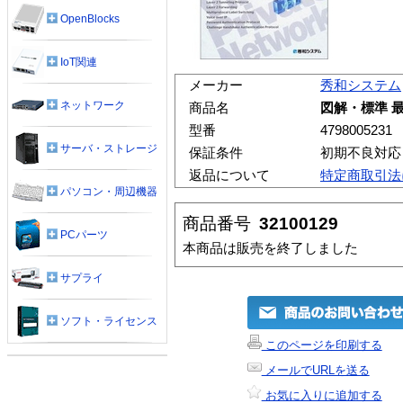
OpenBlocks
IoT関連
メーカー
秀和システム
ネットワーク
商品名
図解・標準 最
型番
4798005231
サーバ・ストレージ
保証条件
初期不良対応
返品について
特定商取引法
パソコン・周辺機器
商品番号
32100129
PCパーツ
本商品は販売を終了しました
サプライ
ソフト・ライセンス
このページを印刷する
メールでURLを送る
お気に入りに追加する