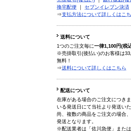
換宅配便
｜
セブンイレブン決済
⇒
支払方法について詳しくはこ
送料について
1つのご注文毎に
一律1,100円(税
※売掛取引(後払い)のお客様は33
無料！
⇒
送料について詳しくはこちら
配送について
在庫がある場合のご注文につき
いる発送日にて当社より発送い
尚、複数の商品をご注文の場合
発送となります。
※配送業者は「佐川急便」また