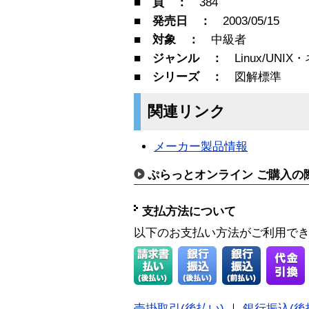
■ 頁 ：
384
■ 発売日 ：
2003/05/15
■ 対象 ：
中級者
■ ジャンル ：
Linux/UNI
■ シリーズ ：
図解標準
関連リンク
メーカー製品情報
ぷらっとオンライン ご購入の
支払方法について
以下のお支払い方法がご利用で
売掛取引(後払い)
｜
銀行振込(後