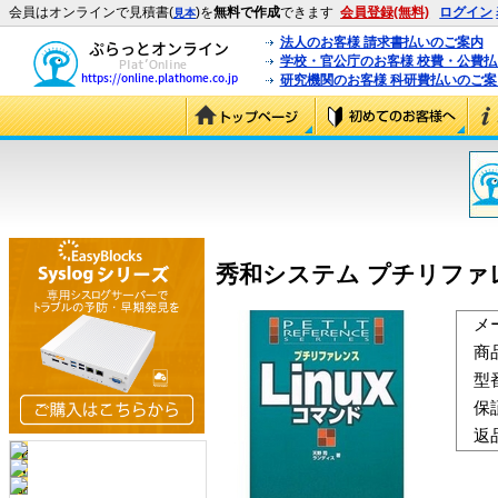
会員はオンラインで見積書(
)を
無料で作成
できます
会員登録(無料)
ログイン
見本
法人のお客様 請求書払いのご案内
学校・官公庁のお客様 校費・公費
研究機関のお客様 科研費払いのご案
秀和システム プチリファレンス 
メ
商
型
保
返