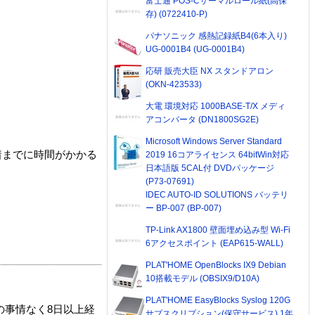
富士通 POS-Cサーマルロール紙(高保
存) (0722410-P)
パナソニック 感熱記録紙B4(6本入り)
UG-0001B4 (UG-0001B4)
応研 販売大臣 NX スタンドアロン
(OKN-423533)
大電 環境対応 1000BASE-T/X メディ
アコンバータ (DN1800SG2E)
Microsoft Windows Server Standard
着までに時間がかかる
2019 16コアライセンス 64bitWin対応
日本語版 5CAL付 DVDパッケージ
(P73-07691)
IDEC AUTO-ID SOLUTIONS バッテリ
ー BP-007 (BP-007)
TP-Link AX1800 壁面埋め込み型 Wi-Fi
6アクセスポイント (EAP615-WALL)
PLAT'HOME OpenBlocks IX9 Debian
10搭載モデル (OBSIX9/D10A)
PLAT'HOME EasyBlocks Syslog 120G
の事情なく8日以上経
サブスクリプション(保守サービス) 1年