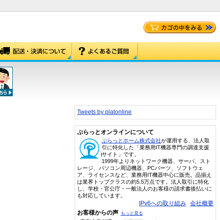
Tweets by platonline
ぷらっとオンラインについて
ぷらっとホーム株式会社
が運用する、法人取
引に特化した「業務用IT機器専門の調達支援
サイト」です。
1999年よりネットワーク機器、サーバ、スト
レージ、パソコン周辺機器、PCパーツ、ソフトウェ
ア、ライセンスなど、業務用IT機器中心に販売。品揃え
は業界トップクラスの約5.5万点です。法人取引に特化
し、学校・官公庁・一般法人のお客様の請求書後払いに
も対応しています。
IPv6への取り組み
会社概要
お客様からの声
もっと見る