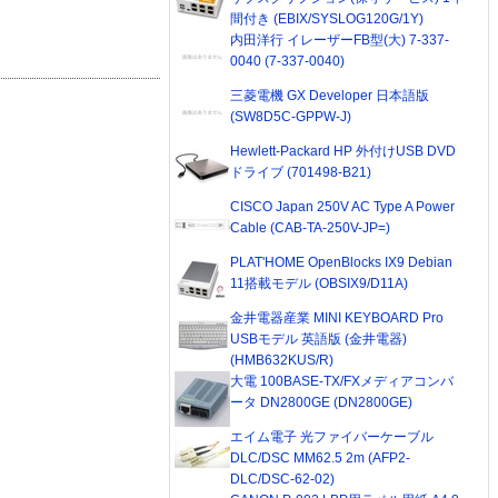
間付き (EBIX/SYSLOG120G/1Y)
内田洋行 イレーザーFB型(大) 7-337-
0040 (7-337-0040)
三菱電機 GX Developer 日本語版
(SW8D5C-GPPW-J)
Hewlett-Packard HP 外付けUSB DVD
ドライブ (701498-B21)
CISCO Japan 250V AC Type A Power
Cable (CAB-TA-250V-JP=)
PLAT'HOME OpenBlocks IX9 Debian
11搭載モデル (OBSIX9/D11A)
金井電器産業 MINI KEYBOARD Pro
USBモデル 英語版 (金井電器)
(HMB632KUS/R)
大電 100BASE-TX/FXメディアコンバ
ータ DN2800GE (DN2800GE)
エイム電子 光ファイバーケーブル
DLC/DSC MM62.5 2m (AFP2-
DLC/DSC-62-02)