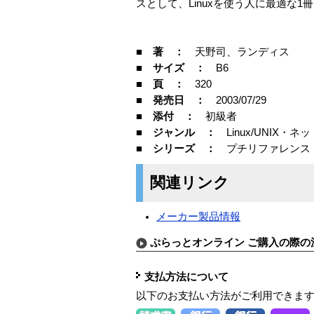
スとして、Linuxを使う人に最適な1
■ 著 ：
天野司、ランディス
■ サイズ ：
B6
■ 頁 ：
320
■ 発売日 ：
2003/07/29
■ 添付 ：
初級者
■ ジャンル ：
Linux/UNIX・
■ シリーズ ：
プチリファレンス
関連リンク
メーカー製品情報
ぷらっとオンライン ご購入の際の
支払方法について
以下のお支払い方法がご利用できま