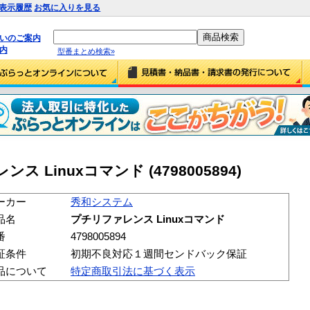
表示履歴
お気に入りを見る
払いのご案内
内
型番まとめ検索»
Linuxコマンド (4798005894)
ーカー
秀和システム
品名
プチリファレンス Linuxコマンド
番
4798005894
証条件
初期不良対応１週間センドバック保証
品について
特定商取引法に基づく表示