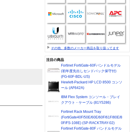
その他、多数のメーカー商品を取り扱ってます
注目の商品
Fortinet FortiGate-60Fバンドルモデル
(初年度先出しセンドバック保守付)
(FG-60F-BDL-US)
Hewlett-Packard HP LCD 8500 コンソ
ール (AF642A)
IBM Flex System コンソール・ブレイ
クアウト・ケーブル (81Y5286)
Fortinet Rack Mount Tray
(FortiGate40F/50E/60E/60F/61F/80E/8
0F/FS-108E) (SP-RACKTRAY-02)
Fortinet FortiGate-80F バンドルモデル