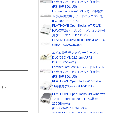
(初年度先出しセンドバック保守付)
(FG-80F-BDL-US)
Fortinet FortiGate-100F バンドルモデ
ル (初年度先出しセンドバック保守付)
(FG-100F-BDL-US)
PLAT'HOME OpenBlocks IoT FX1/E
H/W保守及びサブスクリプション1年付
属 (OBSFX1/E/D11/H1S1)
LENOVO 20X2SC8G00 ThinkPad L14
Gen2 (20X2SC8G00)
エイム電子 光ファイバーケーブル
DLC/DSC MM62.5 1m (AFP2-
DLC/DSC-62-01)
Fortinet FortiGate-40F バンドルモデル
(初年度先出しセンドバック保守付)
(FG-40F-BDL-US)
PLAT'HOME OpenBlocks A16 Debian
11搭載モデル (OBSA16/D11A)
ます。
PLAT'HOME OpenBlocks IX9 Windows
10 IoT Enterprise 2019 LTSC搭載
256GBモデル
(OBSIX9/W/L1809/256G)