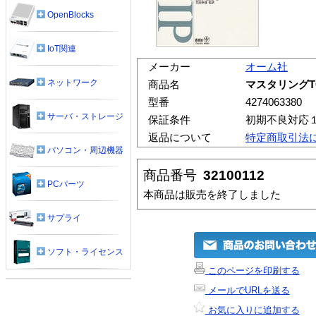
OpenBlocks
IoT関連
メーカー
オーム社
ネットワーク
商品名
マスタリングTC
型番
4274063380
サーバ・ストレージ
保証条件
初期不良対応
返品について
特定商取引法
パソコン・周辺機器
商品番号
32100112
PCパーツ
本商品は販売を終了しました
サプライ
ソフト・ライセンス
このページを印刷する
メールでURLを送る
お気に入りに追加する