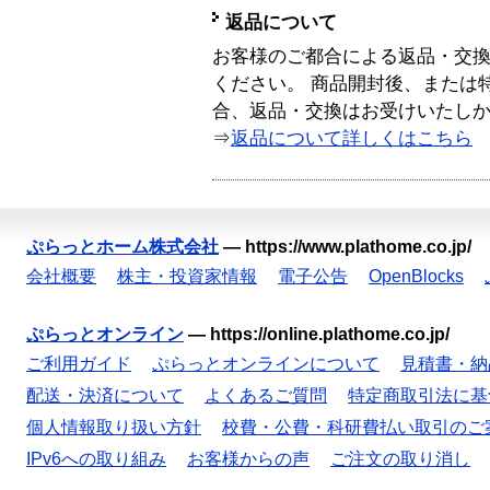
返品について
お客様のご都合による返品・交
ください。 商品開封後、または
合、返品・交換はお受けいたし
⇒
返品について詳しくはこちら
ぷらっとホーム株式会社
—
https://www.plathome.co.jp/
会社概要
株主・投資家情報
電子公告
OpenBlocks
ぷらっとオンライン
—
https://online.plathome.co.jp/
ご利用ガイド
ぷらっとオンラインについて
見積書・納
配送・決済について
よくあるご質問
特定商取引法に基
個人情報取り扱い方針
校費・公費・科研費払い取引のご
IPv6への取り組み
お客様からの声
ご注文の取り消し