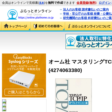
会員はオンラインで見積書(
)を
無料で作成
できます
会員登録(無料)
ログイン
見本
法人のお客様 請求書払いのご案内
学校・官公庁のお客様 校費・公費
研究機関のお客様 科研費払いのご案
オーム社 マスタリングTCP
(4274063380)