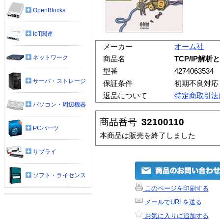
OpenBlocks
IoT関連
メーカー
オーム社
ネットワーク
商品名
TCP/IP解
型番
4274063534
サーバ・ストレージ
保証条件
初期不良対応
返品について
特定商取引法
パソコン・周辺機器
商品番号
32100110
PCパーツ
本商品は販売を終了しました
サプライ
ソフト・ライセンス
このページを印刷する
メールでURLを送る
お気に入りに追加する