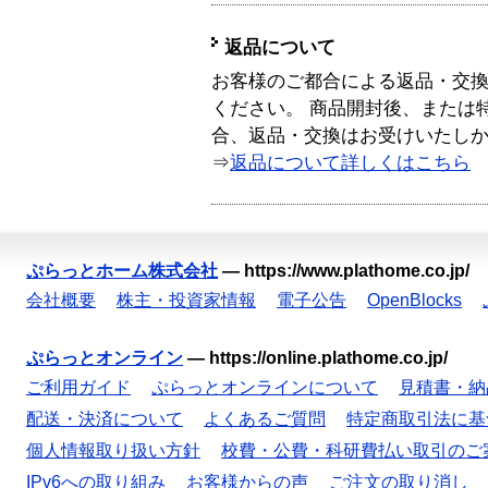
返品について
お客様のご都合による返品・交
ください。 商品開封後、または
合、返品・交換はお受けいたし
⇒
返品について詳しくはこちら
ぷらっとホーム株式会社
—
https://www.plathome.co.jp/
会社概要
株主・投資家情報
電子公告
OpenBlocks
ぷらっとオンライン
—
https://online.plathome.co.jp/
ご利用ガイド
ぷらっとオンラインについて
見積書・納
配送・決済について
よくあるご質問
特定商取引法に基
個人情報取り扱い方針
校費・公費・科研費払い取引のご
IPv6への取り組み
お客様からの声
ご注文の取り消し