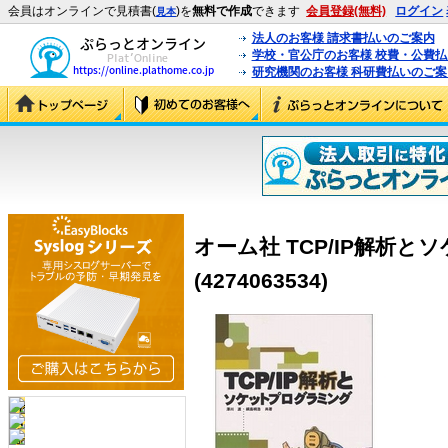
会員はオンラインで見積書(
)を
無料で作成
できます
会員登録(無料)
ログイン
見本
法人のお客様 請求書払いのご案内
学校・官公庁のお客様 校費・公費
研究機関のお客様 科研費払いのご案
オーム社 TCP/IP解析
(4274063534)