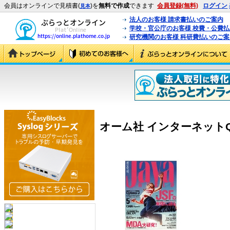
会員はオンラインで見積書(
)を
無料で作成
できます
会員登録(無料)
ログイン
見本
法人のお客様 請求書払いのご案内
学校・官公庁のお客様 校費・公費
研究機関のお客様 科研費払いのご案
オーム社 インターネットQoS 