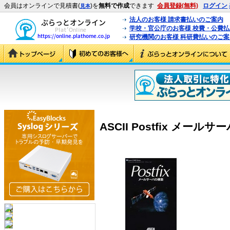
会員はオンラインで見積書(
)を
無料で作成
できます
会員登録(無料)
ログイン
見本
法人のお客様 請求書払いのご案内
学校・官公庁のお客様 校費・公費
研究機関のお客様 科研費払いのご案
ASCII Postfix メールサー