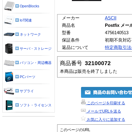
OpenBlocks
メーカー
ASCII
IoT関連
商品名
Postfix 
型番
4756140513
ネットワーク
保証条件
初期不良対応
返品について
特定商取引法
サーバ・ストレージ
商品番号
32100072
パソコン・周辺機器
本商品は販売を終了しました
PCパーツ
サプライ
このページを印刷する
ソフト・ライセンス
メールでURLを送る
お気に入りに追加する
このページのURL