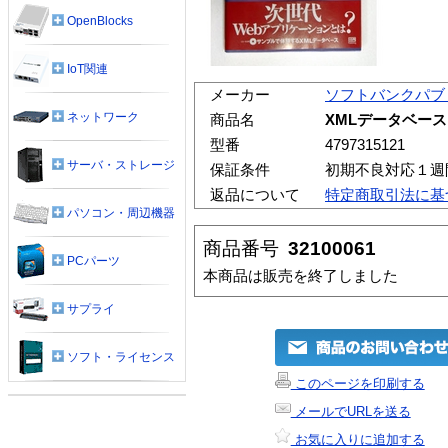
OpenBlocks
IoT関連
メーカー
ソフトバンクパブ
ネットワーク
商品名
XMLデータベー
型番
4797315121
サーバ・ストレージ
保証条件
初期不良対応１週
返品について
特定商取引法に基
パソコン・周辺機器
商品番号
32100061
PCパーツ
本商品は販売を終了しました
サプライ
ソフト・ライセンス
このページを印刷する
メールでURLを送る
お気に入りに追加する