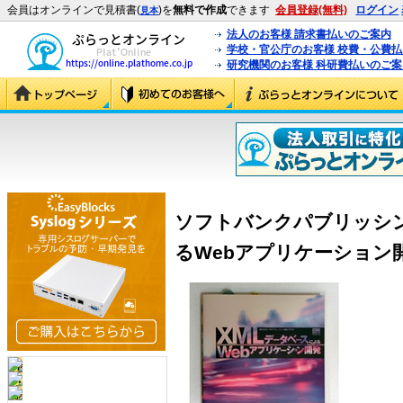
会員はオンラインで見積書(
)を
無料で作成
できます
会員登録(無料)
ログイン
見本
法人のお客様 請求書払いのご案内
学校・官公庁のお客様 校費・公費
研究機関のお客様 科研費払いのご案
ソフトバンクパブリッシン
るWebアプリケーション開発 (