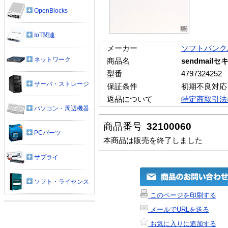
OpenBlocks
IoT関連
メーカー
ソフトバンク
ネットワーク
商品名
sendmail
型番
4797324252
サーバ・ストレージ
保証条件
初期不良対応
返品について
特定商取引法
パソコン・周辺機器
商品番号
32100060
PCパーツ
本商品は販売を終了しました
サプライ
ソフト・ライセンス
このページを印刷する
メールでURLを送る
お気に入りに追加する