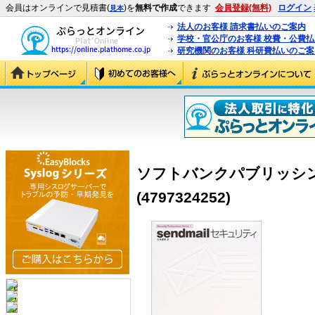
会員はオンラインで見積書(
)を
無料で作成
できます
会員登録(無料)
ログイン
見本
法人のお客様 請求書払いのご案内
学校・官公庁のお客様 校費・公費
研究機関のお客様 科研費払いのご案
ソフトバンクパブリッシング
(4797324252)