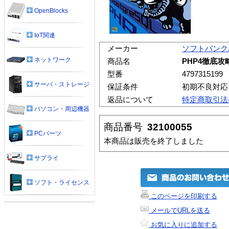
OpenBlocks
IoT関連
メーカー
ソフトバンク
ネットワーク
商品名
PHP4徹底攻
型番
4797315199
サーバ・ストレージ
保証条件
初期不良対応
返品について
特定商取引法
パソコン・周辺機器
商品番号
32100055
PCパーツ
本商品は販売を終了しました
サプライ
ソフト・ライセンス
このページを印刷する
メールでURLを送る
お気に入りに追加する