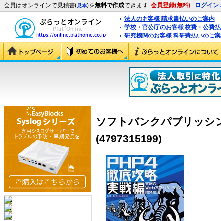
会員はオンラインで見積書(
)を
無料で作成
できます
会員登録(無料)
ログイン
見本
法人のお客様 請求書払いのご案内
学校・官公庁のお客様 校費・公費
研究機関のお客様 科研費払いのご案
ソフトバンクパブリッシング
(4797315199)