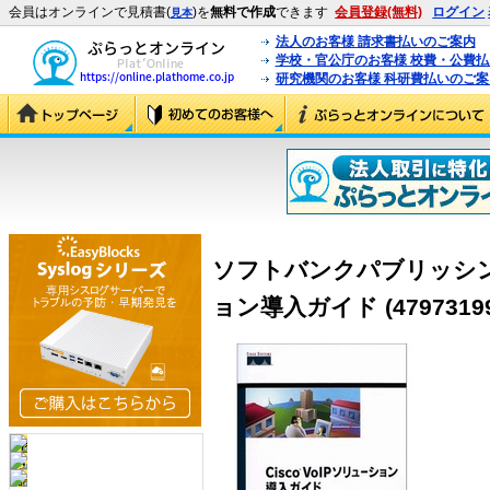
会員はオンラインで見積書(
)を
無料で作成
できます
会員登録(無料)
ログイン
見本
法人のお客様 請求書払いのご案内
学校・官公庁のお客様 校費・公費
研究機関のお客様 科研費払いのご案
ソフトバンクパブリッシング 
ョン導入ガイド (47973199