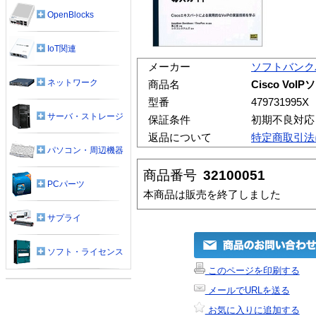
OpenBlocks
IoT関連
メーカー
ソフトバンク
ネットワーク
商品名
Cisco V
型番
479731995X
サーバ・ストレージ
保証条件
初期不良対応
返品について
特定商取引法
パソコン・周辺機器
商品番号
32100051
PCパーツ
本商品は販売を終了しました
サプライ
ソフト・ライセンス
このページを印刷する
メールでURLを送る
お気に入りに追加する