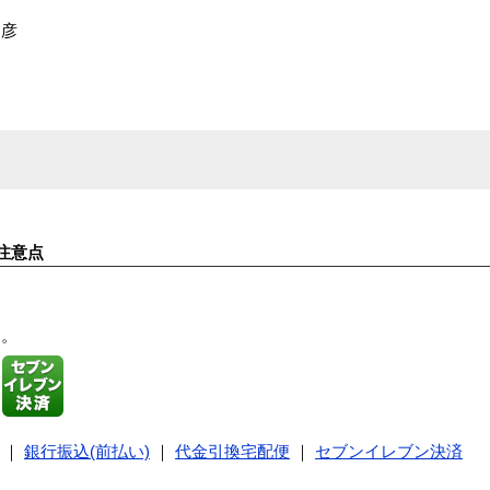
文彦
注意点
す。
｜
銀行振込(前払い)
｜
代金引換宅配便
｜
セブンイレブン決済