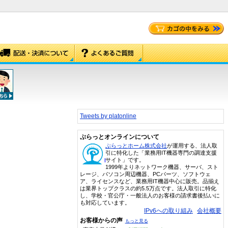
Tweets by platonline
ぷらっとオンラインについて
ぷらっとホーム株式会社
が運用する、法人取
引に特化した「業務用IT機器専門の調達支援
サイト」です。
1999年よりネットワーク機器、サーバ、スト
レージ、パソコン周辺機器、PCパーツ、ソフトウェ
ア、ライセンスなど、業務用IT機器中心に販売。品揃え
は業界トップクラスの約5.5万点です。法人取引に特化
し、学校・官公庁・一般法人のお客様の請求書後払いに
も対応しています。
IPv6への取り組み
会社概要
お客様からの声
もっと見る