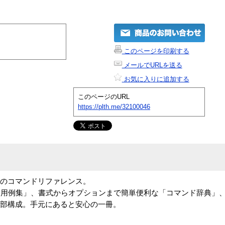
このページを印刷する
メールでURLを送る
お気に入りに追加する
このページのURL
https://plth.me/32100046
応した究極のコマンドリファレンス。
き用例集」、書式からオプションまで簡単便利な「コマンド辞典」
の3部構成。手元にあると安心の一冊。