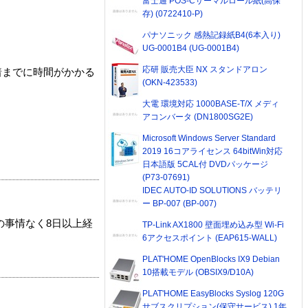
富士通 POS-Cサーマルロール紙(高保
存) (0722410-P)
パナソニック 感熱記録紙B4(6本入り)
UG-0001B4 (UG-0001B4)
応研 販売大臣 NX スタンドアロン
着までに時間がかかる
(OKN-423533)
大電 環境対応 1000BASE-T/X メディ
アコンバータ (DN1800SG2E)
Microsoft Windows Server Standard
2019 16コアライセンス 64bitWin対応
日本語版 5CAL付 DVDパッケージ
(P73-07691)
IDEC AUTO-ID SOLUTIONS バッテリ
ー BP-007 (BP-007)
の事情なく8日以上経
TP-Link AX1800 壁面埋め込み型 Wi-Fi
6アクセスポイント (EAP615-WALL)
PLAT'HOME OpenBlocks IX9 Debian
10搭載モデル (OBSIX9/D10A)
PLAT'HOME EasyBlocks Syslog 120G
サブスクリプション(保守サービス) 1年