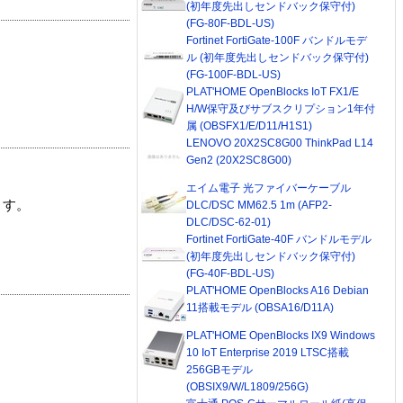
(初年度先出しセンドバック保守付)
(FG-80F-BDL-US)
Fortinet FortiGate-100F バンドルモデ
ル (初年度先出しセンドバック保守付)
(FG-100F-BDL-US)
PLAT'HOME OpenBlocks IoT FX1/E
H/W保守及びサブスクリプション1年付
属 (OBSFX1/E/D11/H1S1)
LENOVO 20X2SC8G00 ThinkPad L14
Gen2 (20X2SC8G00)
エイム電子 光ファイバーケーブル
ます。
DLC/DSC MM62.5 1m (AFP2-
DLC/DSC-62-01)
Fortinet FortiGate-40F バンドルモデル
(初年度先出しセンドバック保守付)
(FG-40F-BDL-US)
PLAT'HOME OpenBlocks A16 Debian
11搭載モデル (OBSA16/D11A)
PLAT'HOME OpenBlocks IX9 Windows
10 IoT Enterprise 2019 LTSC搭載
256GBモデル
(OBSIX9/W/L1809/256G)