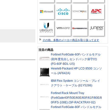
その他、多数のメーカー商品を取り扱ってます
注目の商品
Fortinet FortiGate-60Fバンドルモデル
(初年度先出しセンドバック保守付)
(FG-60F-BDL-US)
Hewlett-Packard HP LCD 8500 コンソ
ール (AF642A)
IBM Flex System コンソール・ブレイ
クアウト・ケーブル (81Y5286)
Fortinet Rack Mount Tray
(FortiGate40F/50E/60E/60F/61F/80E/8
0F/FS-108E) (SP-RACKTRAY-02)
Fortinet FortiGate-80F バンドルモデル