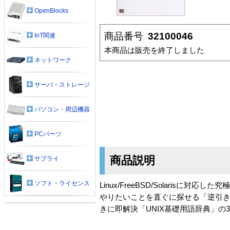
OpenBlocks
商品番号
32100046
IoT関連
本商品は販売を終了しました
ネットワーク
サーバ・ストレージ
パソコン・周辺機器
PCパーツ
商品説明
サプライ
ソフト・ライセンス
Linux/FreeBSD/Solarisに対
やりたいことを直ぐに探せる「逆引
きに即解決「UNIX基礎用語辞典」