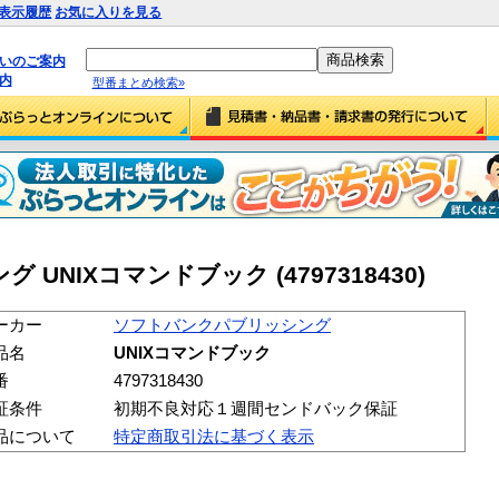
表示履歴
お気に入りを見る
払いのご案内
内
型番まとめ検索»
NIXコマンドブック (4797318430)
ーカー
ソフトバンクパブリッシング
品名
UNIXコマンドブック
番
4797318430
証条件
初期不良対応１週間センドバック保証
品について
特定商取引法に基づく表示