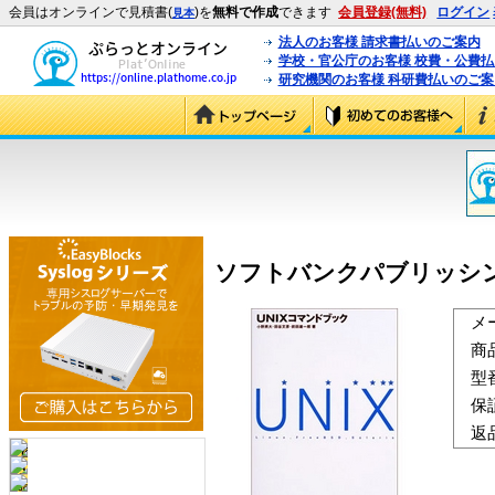
会員はオンラインで見積書(
)を
無料で作成
できます
会員登録(無料)
ログイン
見本
法人のお客様 請求書払いのご案内
学校・官公庁のお客様 校費・公費
研究機関のお客様 科研費払いのご案
ソフトバンクパブリッシング U
メ
商
型
保
返