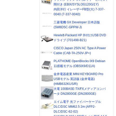
間付き (EBIX/SYSLOG120G/1Y)
内田洋行 イレーザーFB型(大) 7-337-
0040 (7-337-0040)
三菱電機 GX Developer 日本語版
(SW8D5C-GPPW-J)
Hewlett-Packard HP 外付けUSB DVD
ドライブ (701498-B21)
CISCO Japan 250V AC Type A Power
Cable (CAB-TA-250V-JP=)
PLAT'HOME OpenBlocks IX9 Debian
11搭載モデル (OBSIX9/D11A)
金井電器産業 MINI KEYBOARD Pro
USBモデル 英語版 (金井電器)
(HMB632KUS/R)
大電 100BASE-TX/FXメディアコンバ
ータ DN2800GE (DN2800GE)
エイム電子 光ファイバーケーブル
DLC/DSC MM62.5 2m (AFP2-
DLC/DSC-62-02)