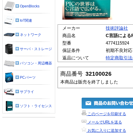
OpenBlocks
IoT関連
メーカー
技術評論社
ネットワーク
商品名
C言語による
型番
4774115924
サーバ・ストレージ
保証条件
初期不良対応
返品について
特定商取引法
パソコン・周辺機器
商品番号
32100026
PCパーツ
本商品は販売を終了しました
サプライ
ソフト・ライセンス
このページを印刷する
メールでURLを送る
お気に入りに追加する