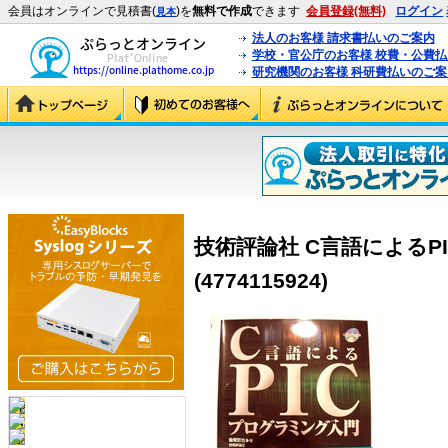
会員はオンラインで見積書(
)を
無料で作成
できます
会員登録(無料)
ログイン
見本
法人のお客様 請求書払いのご案内
学校・官公庁のお客様 校費・公費
研究機関のお客様 科研費払いのご案
技術評論社 C言語によるP
(4774115924)