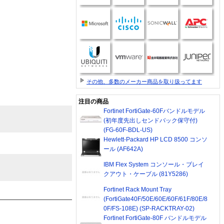
その他、多数のメーカー商品を取り扱ってます
注目の商品
Fortinet FortiGate-60Fバンドルモデル
(初年度先出しセンドバック保守付)
(FG-60F-BDL-US)
Hewlett-Packard HP LCD 8500 コンソ
ール (AF642A)
IBM Flex System コンソール・ブレイ
クアウト・ケーブル (81Y5286)
Fortinet Rack Mount Tray
(FortiGate40F/50E/60E/60F/61F/80E/8
0F/FS-108E) (SP-RACKTRAY-02)
Fortinet FortiGate-80F バンドルモデル