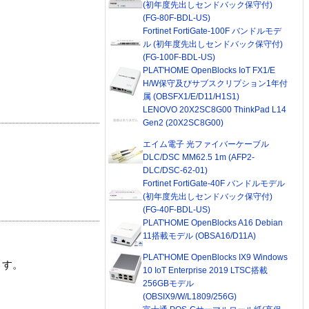
(初年度先出しセンドバック保守付)
(FG-80F-BDL-US)
Fortinet FortiGate-100F バンドルモデ
ル (初年度先出しセンドバック保守付)
(FG-100F-BDL-US)
PLAT'HOME OpenBlocks IoT FX1/E
H/W保守及びサブスクリプション1年付
属 (OBSFX1/E/D11/H1S1)
LENOVO 20X2SC8G00 ThinkPad L14
Gen2 (20X2SC8G00)
エイム電子 光ファイバーケーブル
DLC/DSC MM62.5 1m (AFP2-
DLC/DSC-62-01)
Fortinet FortiGate-40F バンドルモデル
(初年度先出しセンドバック保守付)
(FG-40F-BDL-US)
PLAT'HOME OpenBlocks A16 Debian
11搭載モデル (OBSA16/D11A)
PLAT'HOME OpenBlocks IX9 Windows
ます。
10 IoT Enterprise 2019 LTSC搭載
256GBモデル
(OBSIX9/W/L1809/256G)