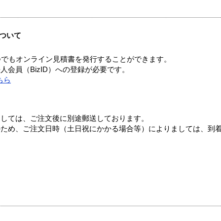
ついて
つでもオンライン見積書を発行することができます。
会員（BizID）への登録が必要です。
ちら
ましては、ご注文後に別途郵送しております。
のため、ご注文日時（土日祝にかかる場合等）によりましては、到