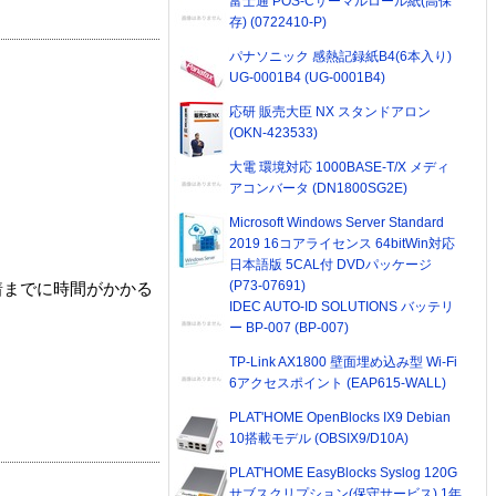
富士通 POS-Cサーマルロール紙(高保
存) (0722410-P)
パナソニック 感熱記録紙B4(6本入り)
UG-0001B4 (UG-0001B4)
応研 販売大臣 NX スタンドアロン
(OKN-423533)
大電 環境対応 1000BASE-T/X メディ
アコンバータ (DN1800SG2E)
Microsoft Windows Server Standard
2019 16コアライセンス 64bitWin対応
日本語版 5CAL付 DVDパッケージ
(P73-07691)
着までに時間がかかる
IDEC AUTO-ID SOLUTIONS バッテリ
ー BP-007 (BP-007)
TP-Link AX1800 壁面埋め込み型 Wi-Fi
6アクセスポイント (EAP615-WALL)
PLAT'HOME OpenBlocks IX9 Debian
10搭載モデル (OBSIX9/D10A)
PLAT'HOME EasyBlocks Syslog 120G
サブスクリプション(保守サービス) 1年