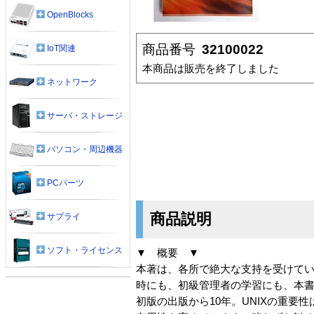
OpenBlocks
商品番号
32100022
IoT関連
本商品は販売を終了しました
ネットワーク
サーバ・ストレージ
パソコン・周辺機器
PCパーツ
商品説明
サプライ
ソフト・ライセンス
▼ 概要 ▼
本著は、各所で絶大な支持を受けてい
時にも、初級管理者の学習にも、本
初版の出版から10年。UNIXの重