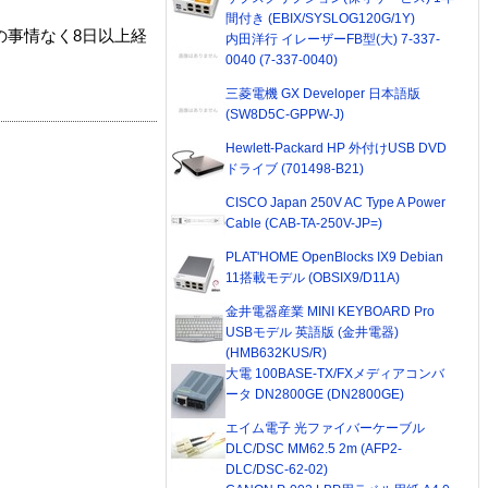
間付き (EBIX/SYSLOG120G/1Y)
の事情なく8日以上経
内田洋行 イレーザーFB型(大) 7-337-
0040 (7-337-0040)
三菱電機 GX Developer 日本語版
(SW8D5C-GPPW-J)
Hewlett-Packard HP 外付けUSB DVD
ドライブ (701498-B21)
CISCO Japan 250V AC Type A Power
Cable (CAB-TA-250V-JP=)
PLAT'HOME OpenBlocks IX9 Debian
11搭載モデル (OBSIX9/D11A)
金井電器産業 MINI KEYBOARD Pro
USBモデル 英語版 (金井電器)
(HMB632KUS/R)
大電 100BASE-TX/FXメディアコンバ
ータ DN2800GE (DN2800GE)
エイム電子 光ファイバーケーブル
DLC/DSC MM62.5 2m (AFP2-
DLC/DSC-62-02)