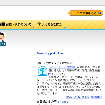
Tweets by platonline
ぷらっとオンラインについて
ぷらっとホーム株式会社
が運用する、法人取
引に特化した「業務用IT機器専門の調達支援
サイト」です。
1999年よりネットワーク機器、サーバ、スト
レージ、パソコン周辺機器、PCパーツ、ソフトウェ
ア、ライセンスなど、業務用IT機器中心に販売。品揃え
は業界トップクラスの約5.5万点です。法人取引に特化
し、学校・官公庁・一般法人のお客様の請求書後払いに
も対応しています。
IPv6への取り組み
会社概要
お客様からの声
もっと見る