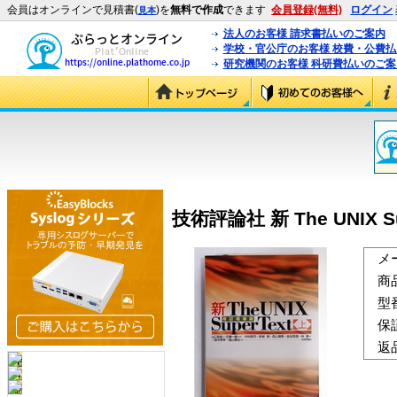
会員はオンラインで見積書(
)を
無料で作成
できます
会員登録(無料)
ログイン
見本
法人のお客様 請求書払いのご案内
学校・官公庁のお客様 校費・公費
研究機関のお客様 科研費払いのご案
技術評論社 新 The UNIX Supe
メ
商
型
保
返