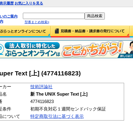
表示履歴
お気に入りを見る
払いのご案内
内
型番まとめ検索»
r Text [上] (4774116823)
ーカー
技術評論社
品名
新 The UNIX Super Text [上]
番
4774116823
証条件
初期不良対応１週間センドバック保証
品について
特定商取引法に基づく表示