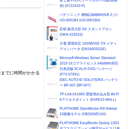
富士通 POS-Cサーマルロール紙(高保
存) (0722410-P)
パナソニック 感熱記録紙B4(6本入り)
UG-0001B4 (UG-0001B4)
応研 販売大臣 NX スタンドアロン
(OKN-423533)
大電 環境対応 1000BASE-T/X メディ
アコンバータ (DN1800SG2E)
Microsoft Windows Server Standard
2019 16コアライセンス 64bitWin対応
日本語版 5CAL付 DVDパッケージ
着までに時間がかかる
(P73-07691)
IDEC AUTO-ID SOLUTIONS バッテリ
ー BP-007 (BP-007)
TP-Link AX1800 壁面埋め込み型 Wi-Fi
6アクセスポイント (EAP615-WALL)
PLAT'HOME OpenBlocks IX9 Debian
10搭載モデル (OBSIX9/D10A)
PLAT'HOME EasyBlocks Syslog 120G
サブスクリプション(保守サービス) 1年