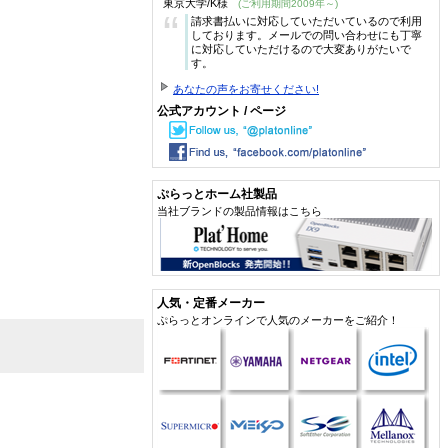
東京大学/K様
(ご利用期間2009年～)
“
請求書払いに対応していただいているので利用
しております。メールでの問い合わせにも丁寧
に対応していただけるので大変ありがたいで
す。
あなたの声をお寄せください!
公式アカウント / ページ
ぷらっとホーム社製品
当社ブランドの製品情報はこちら
人気・定番メーカー
ぷらっとオンラインで人気のメーカーをご紹介！