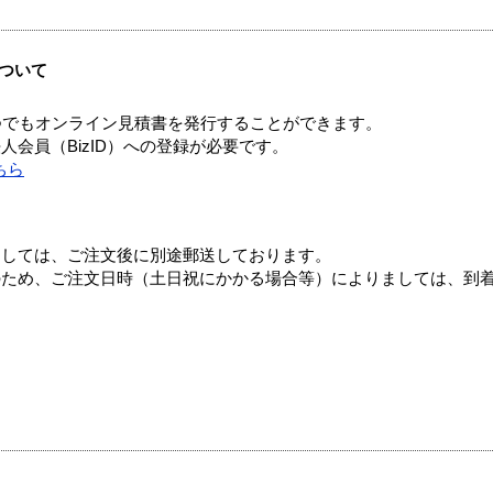
ついて
つでもオンライン見積書を発行することができます。
会員（BizID）への登録が必要です。
ちら
ましては、ご注文後に別途郵送しております。
のため、ご注文日時（土日祝にかかる場合等）によりましては、到