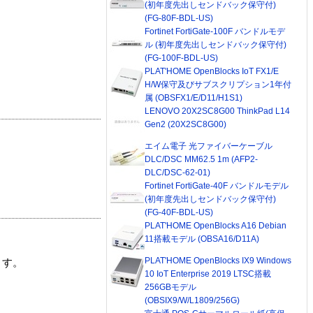
(初年度先出しセンドバック保守付)
(FG-80F-BDL-US)
Fortinet FortiGate-100F バンドルモデ
ル (初年度先出しセンドバック保守付)
(FG-100F-BDL-US)
PLAT'HOME OpenBlocks IoT FX1/E
H/W保守及びサブスクリプション1年付
属 (OBSFX1/E/D11/H1S1)
LENOVO 20X2SC8G00 ThinkPad L14
Gen2 (20X2SC8G00)
エイム電子 光ファイバーケーブル
DLC/DSC MM62.5 1m (AFP2-
DLC/DSC-62-01)
Fortinet FortiGate-40F バンドルモデル
(初年度先出しセンドバック保守付)
(FG-40F-BDL-US)
PLAT'HOME OpenBlocks A16 Debian
11搭載モデル (OBSA16/D11A)
PLAT'HOME OpenBlocks IX9 Windows
ます。
10 IoT Enterprise 2019 LTSC搭載
256GBモデル
(OBSIX9/W/L1809/256G)