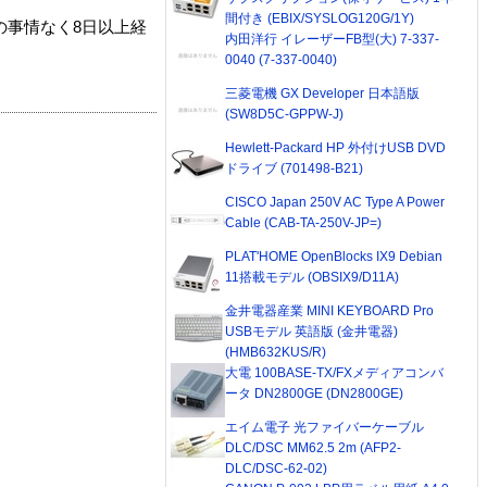
間付き (EBIX/SYSLOG120G/1Y)
の事情なく8日以上経
内田洋行 イレーザーFB型(大) 7-337-
0040 (7-337-0040)
三菱電機 GX Developer 日本語版
(SW8D5C-GPPW-J)
Hewlett-Packard HP 外付けUSB DVD
ドライブ (701498-B21)
CISCO Japan 250V AC Type A Power
Cable (CAB-TA-250V-JP=)
PLAT'HOME OpenBlocks IX9 Debian
11搭載モデル (OBSIX9/D11A)
金井電器産業 MINI KEYBOARD Pro
USBモデル 英語版 (金井電器)
(HMB632KUS/R)
大電 100BASE-TX/FXメディアコンバ
ータ DN2800GE (DN2800GE)
エイム電子 光ファイバーケーブル
DLC/DSC MM62.5 2m (AFP2-
DLC/DSC-62-02)