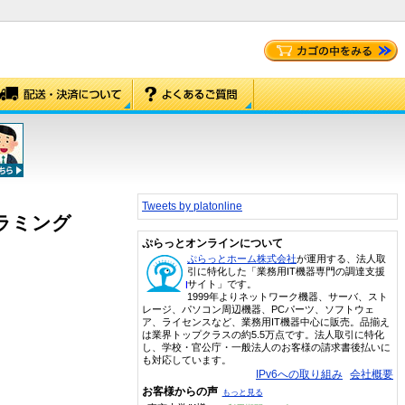
Tweets by platonline
グラミング
ぷらっとオンラインについて
ぷらっとホーム株式会社
が運用する、法人取
引に特化した「業務用IT機器専門の調達支援
サイト」です。
1999年よりネットワーク機器、サーバ、スト
レージ、パソコン周辺機器、PCパーツ、ソフトウェ
ア、ライセンスなど、業務用IT機器中心に販売。品揃え
は業界トップクラスの約5.5万点です。法人取引に特化
し、学校・官公庁・一般法人のお客様の請求書後払いに
も対応しています。
IPv6への取り組み
会社概要
お客様からの声
もっと見る