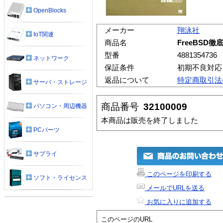
OpenBlocks
メーカー
翔泳社
IoT関連
商品名
FreeBSD徹
型番
4881354736
ネットワーク
保証条件
初期不良対応
返品について
特定商取引法
サーバ・ストレージ
商品番号
32100009
パソコン・周辺機器
本商品は販売を終了しました
PCパーツ
サプライ
このページを印刷する
ソフト・ライセンス
メールでURLを送る
お気に入りに追加する
このページのURL