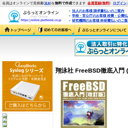
会員はオンラインで見積書(
)を
無料で作成
できます
会員登録(無料)
ログイン
見本
法人のお客様 請求書払いのご案内
学校・官公庁のお客様 校費・公費
研究機関のお客様 科研費払いのご案
翔泳社 FreeBSD徹底入門 (4